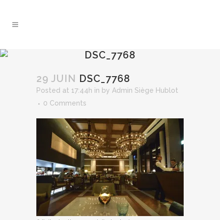
DSC_7768
29 JUIN
DSC_7768
Posted at 17:44h
in
by
Admin Siège Hublot
0 Comments