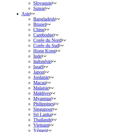
Slovaquie
Suisse
Asie
Bangladesh
Brunei
Chine
Cambodge
Corée du Nord
Corée du Sud
Hong Kong
Inde
Indonésie
Israël
Japon
Jordanie
Macau
Malaisie
Maldives
Myanmar
Philippines
Singapour
Sri Lanka
Thaïlande
Vietnam
Yémen