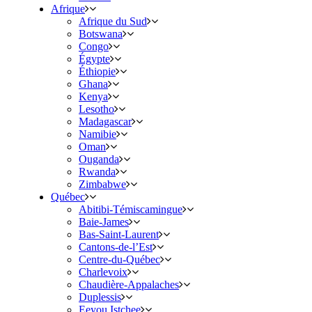
Afrique
Afrique du Sud
Botswana
Congo
Égypte
Éthiopie
Ghana
Kenya
Lesotho
Madagascar
Namibie
Oman
Ouganda
Rwanda
Zimbabwe
Québec
Abitibi-Témiscamingue
Baie-James
Bas-Saint-Laurent
Cantons-de-l’Est
Centre-du-Québec
Charlevoix
Chaudière-Appalaches
Duplessis
Eeyou Istchee