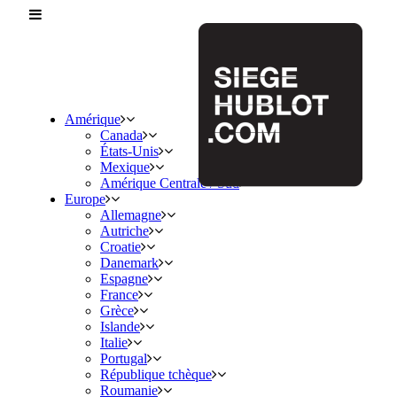
Amérique
Canada
États-Unis
Mexique
Amérique Centrale / Sud
Europe
Allemagne
Autriche
Croatie
Danemark
Espagne
France
Grèce
Islande
Italie
Portugal
République tchèque
Roumanie