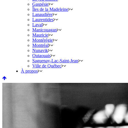
Gaspésie
Îles de la Madeleine
Lanaudière
Laurentides
Laval
Manicouagan
Mauricie
Montérégie
Montréal
Nunavik
Outaouais
Saguenay-Lac-Saint-Jean
Ville de Québec
À propos