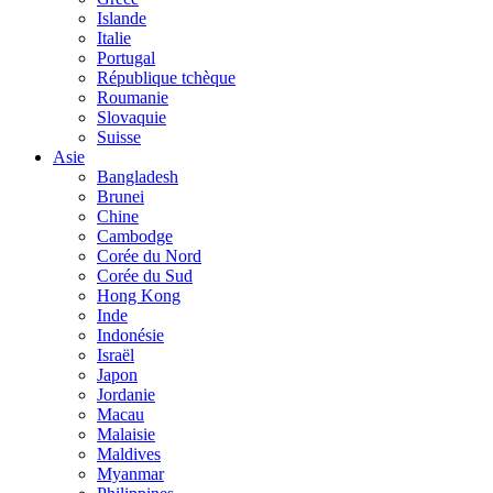
Islande
Italie
Portugal
République tchèque
Roumanie
Slovaquie
Suisse
Asie
Bangladesh
Brunei
Chine
Cambodge
Corée du Nord
Corée du Sud
Hong Kong
Inde
Indonésie
Israël
Japon
Jordanie
Macau
Malaisie
Maldives
Myanmar