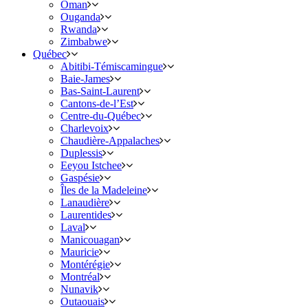
Oman
Ouganda
Rwanda
Zimbabwe
Québec
Abitibi-Témiscamingue
Baie-James
Bas-Saint-Laurent
Cantons-de-l’Est
Centre-du-Québec
Charlevoix
Chaudière-Appalaches
Duplessis
Eeyou Istchee
Gaspésie
Îles de la Madeleine
Lanaudière
Laurentides
Laval
Manicouagan
Mauricie
Montérégie
Montréal
Nunavik
Outaouais