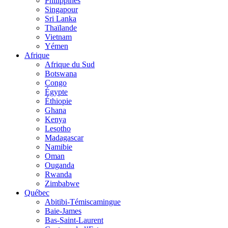
Philippines
Singapour
Sri Lanka
Thaïlande
Vietnam
Yémen
Afrique
Afrique du Sud
Botswana
Congo
Égypte
Éthiopie
Ghana
Kenya
Lesotho
Madagascar
Namibie
Oman
Ouganda
Rwanda
Zimbabwe
Québec
Abitibi-Témiscamingue
Baie-James
Bas-Saint-Laurent