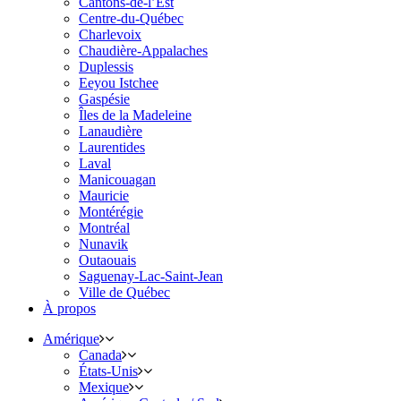
Cantons-de-l’Est
Centre-du-Québec
Charlevoix
Chaudière-Appalaches
Duplessis
Eeyou Istchee
Gaspésie
Îles de la Madeleine
Lanaudière
Laurentides
Laval
Manicouagan
Mauricie
Montérégie
Montréal
Nunavik
Outaouais
Saguenay-Lac-Saint-Jean
Ville de Québec
À propos
Amérique
Canada
États-Unis
Mexique