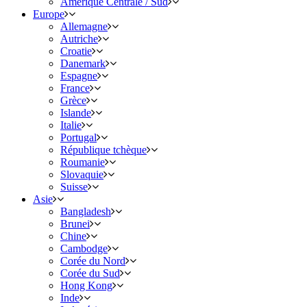
Amérique Centrale / Sud
Europe
Allemagne
Autriche
Croatie
Danemark
Espagne
France
Grèce
Islande
Italie
Portugal
République tchèque
Roumanie
Slovaquie
Suisse
Asie
Bangladesh
Brunei
Chine
Cambodge
Corée du Nord
Corée du Sud
Hong Kong
Inde