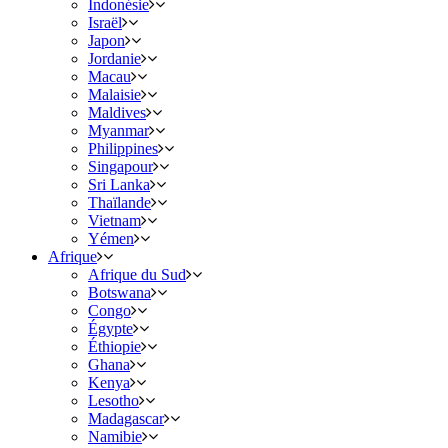
Indonésie
Israël
Japon
Jordanie
Macau
Malaisie
Maldives
Myanmar
Philippines
Singapour
Sri Lanka
Thaïlande
Vietnam
Yémen
Afrique
Afrique du Sud
Botswana
Congo
Égypte
Éthiopie
Ghana
Kenya
Lesotho
Madagascar
Namibie