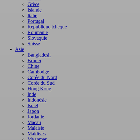
Grèce
Islande
Italie
Portugal
République tchèque
Roumanie
Slovaquie
Suisse
Asie
Bangladesh
Brunei
Chine
Cambodge
Corée du Nord
Corée du Sud
Hong Kong
Inde
Indonésie
Israël
Japon
Jordanie
Macau
Malaisie
Maldives
Myanmar