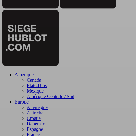
Amérique
Canada
États-Unis
Mexique
Amérique Centrale / Sud
Europe
Allemagne
Autriche
Croatie
Danemark
Espagne
France