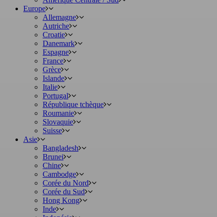
Europe
Allemagne
Autriche
Croatie
Danemark
Espagne
France
Grèce
Islande
Italie
Portugal
République tchèque
Roumanie
Slovaquie
Suisse
Asie
Bangladesh
Brunei
Chine
Cambodge
Corée du Nord
Corée du Sud
Hong Kong
Inde