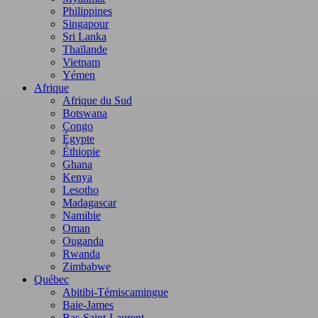
Philippines
Singapour
Sri Lanka
Thaïlande
Vietnam
Yémen
Afrique
Afrique du Sud
Botswana
Congo
Égypte
Éthiopie
Ghana
Kenya
Lesotho
Madagascar
Namibie
Oman
Ouganda
Rwanda
Zimbabwe
Québec
Abitibi-Témiscamingue
Baie-James
Bas-Saint-Laurent