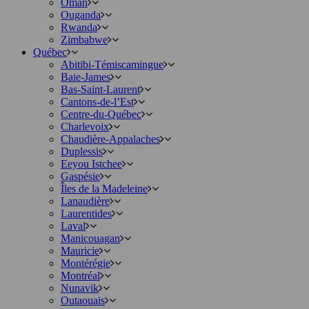
Oman
Ouganda
Rwanda
Zimbabwe
Québec
Abitibi-Témiscamingue
Baie-James
Bas-Saint-Laurent
Cantons-de-l’Est
Centre-du-Québec
Charlevoix
Chaudière-Appalaches
Duplessis
Eeyou Istchee
Gaspésie
Îles de la Madeleine
Lanaudière
Laurentides
Laval
Manicouagan
Mauricie
Montérégie
Montréal
Nunavik
Outaouais