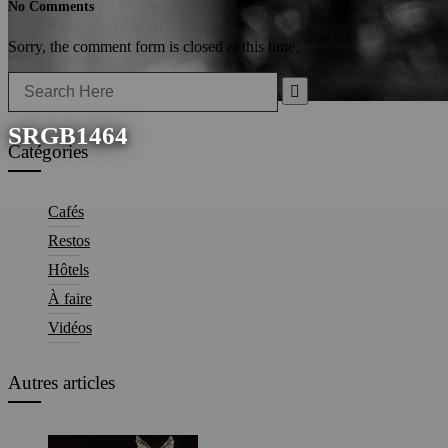
No Comments
Sorry, the comment form is closed at this time.
Search
for:
SRGB1464
Catégories
Cafés
Restos
Hôtels
À faire
Vidéos
Autres articles