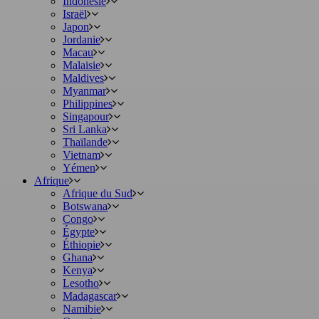
Indonésie
Israël
Japon
Jordanie
Macau
Malaisie
Maldives
Myanmar
Philippines
Singapour
Sri Lanka
Thaïlande
Vietnam
Yémen
Afrique
Afrique du Sud
Botswana
Congo
Égypte
Éthiopie
Ghana
Kenya
Lesotho
Madagascar
Namibie