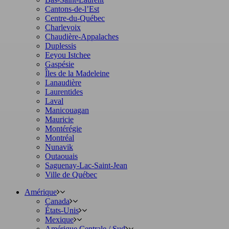
Cantons-de-l’Est
Centre-du-Québec
Charlevoix
Chaudière-Appalaches
Duplessis
Eeyou Istchee
Gaspésie
Îles de la Madeleine
Lanaudière
Laurentides
Laval
Manicouagan
Mauricie
Montérégie
Montréal
Nunavik
Outaouais
Saguenay-Lac-Saint-Jean
Ville de Québec
Amérique
Canada
États-Unis
Mexique
Amérique Centrale / Sud