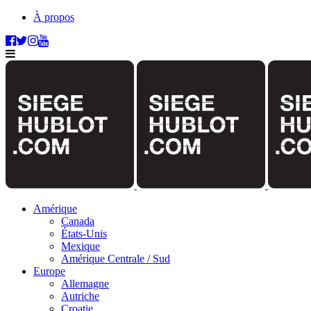
À propos
Amérique
Canada
États-Unis
Mexique
Amérique Centrale / Sud
Europe
Allemagne
Autriche
Croatie