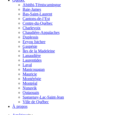
Québec
Abitibi-Témiscamingue
Baie-James
Bas-Saint-Laurent
Cantons-de-l’Est
Centre-du-Québec
Charlevoix
Chaudière-Appalaches
Duplessis
Eeyou Istchee
Gaspésie
Îles de la Madeleine
Lanaudière
Laurentides
Laval
Manicouagan
Mauricie
Montérégie
Montréal
Nunavik
Outaouais
Saguenay-Lac-Saint-Jean
Ville de Québec
À propos