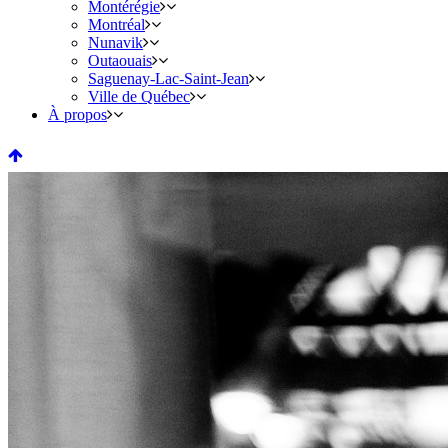
Montérégie
Montréal
Nunavik
Outaouais
Saguenay-Lac-Saint-Jean
Ville de Québec
À propos