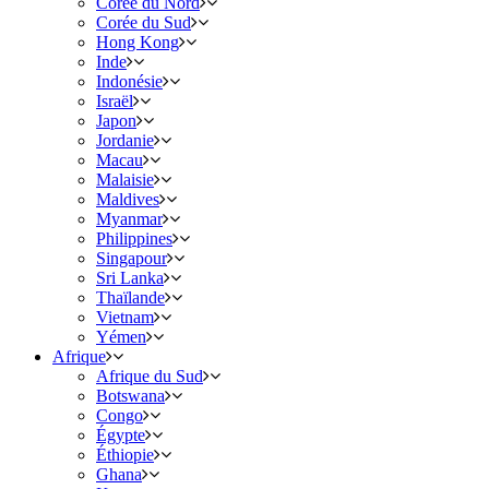
Corée du Nord
Corée du Sud
Hong Kong
Inde
Indonésie
Israël
Japon
Jordanie
Macau
Malaisie
Maldives
Myanmar
Philippines
Singapour
Sri Lanka
Thaïlande
Vietnam
Yémen
Afrique
Afrique du Sud
Botswana
Congo
Égypte
Éthiopie
Ghana