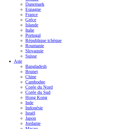
Danemark
Espagne
France
Grèce
Islande
Italie
Portugal
République tchèque
Roumanie
Slovaquie
Suisse
Asie
Bangladesh
Brunei
Chine
Cambodge
Corée du Nord
Corée du Sud
Hong Kong
Inde
Indonésie
Israël
Japon
Jordanie
Macau