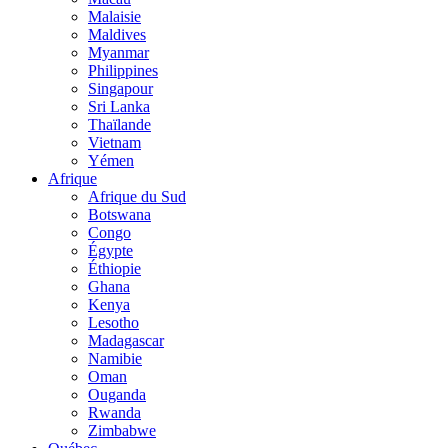
Malaisie
Maldives
Myanmar
Philippines
Singapour
Sri Lanka
Thaïlande
Vietnam
Yémen
Afrique
Afrique du Sud
Botswana
Congo
Égypte
Éthiopie
Ghana
Kenya
Lesotho
Madagascar
Namibie
Oman
Ouganda
Rwanda
Zimbabwe