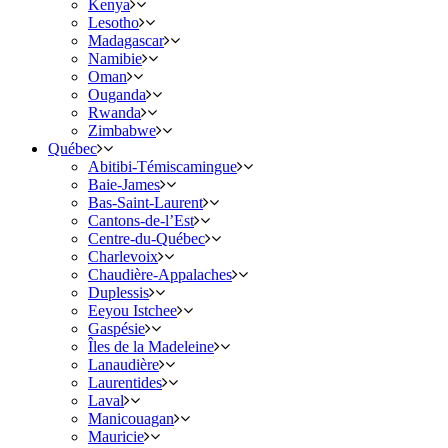
Kenya
Lesotho
Madagascar
Namibie
Oman
Ouganda
Rwanda
Zimbabwe
Québec
Abitibi-Témiscamingue
Baie-James
Bas-Saint-Laurent
Cantons-de-l’Est
Centre-du-Québec
Charlevoix
Chaudière-Appalaches
Duplessis
Eeyou Istchee
Gaspésie
Îles de la Madeleine
Lanaudière
Laurentides
Laval
Manicouagan
Mauricie