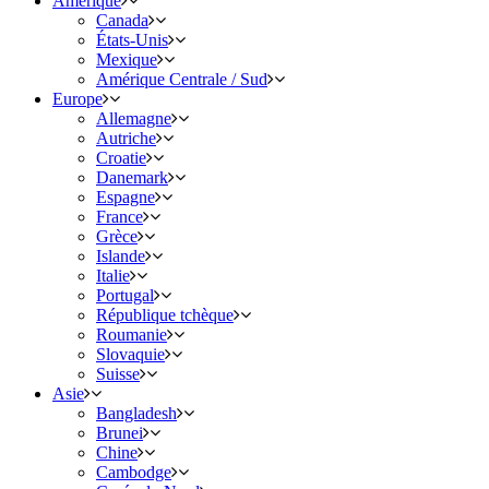
Amérique
Canada
États-Unis
Mexique
Amérique Centrale / Sud
Europe
Allemagne
Autriche
Croatie
Danemark
Espagne
France
Grèce
Islande
Italie
Portugal
République tchèque
Roumanie
Slovaquie
Suisse
Asie
Bangladesh
Brunei
Chine
Cambodge