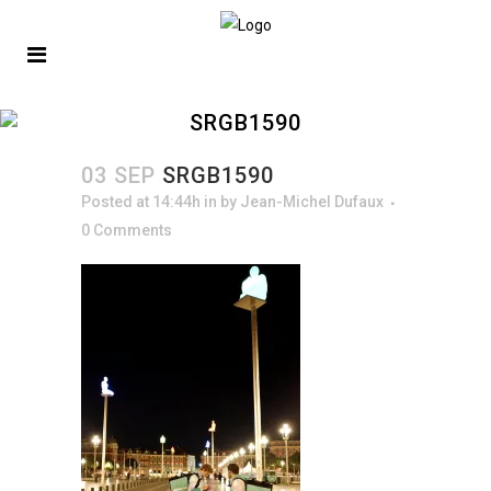
SRGB1590
03 SEP
SRGB1590
Posted at 14:44h
in
by
Jean-Michel Dufaux
0 Comments