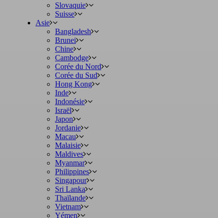
Slovaquie
Suisse
Asie
Bangladesh
Brunei
Chine
Cambodge
Corée du Nord
Corée du Sud
Hong Kong
Inde
Indonésie
Israël
Japon
Jordanie
Macau
Malaisie
Maldives
Myanmar
Philippines
Singapour
Sri Lanka
Thaïlande
Vietnam
Yémen