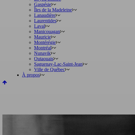
Gaspésie
Îles de la Madeleine
Lanaudière
Laurentides
Laval
Manicouagan
Mauricie
Montérégie
Montréal
Nunavik
Outaouais
Saguenay-Lac-Saint-Jean
Ville de Québec
À propos