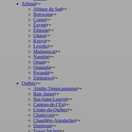
Afrique
Afrique du Sud
Botswana
Congo
Égypte
Éthiopie
Ghana
Kenya
Lesotho
Madagascar
Namibie
Oman
Ouganda
Rwanda
Zimbabwe
Québec
Abitibi-Témiscamingue
Baie-James
Bas-Saint-Laurent
Cantons-de-l’Est
Centre-du-Québec
Charlevoix
Chaudière-Appalaches
Duplessis
Eeyou Istchee