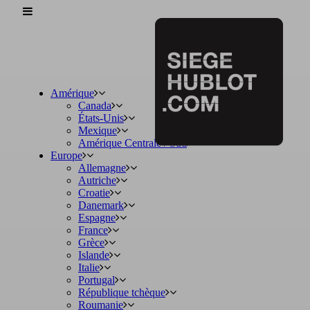
Amérique
Canada
États-Unis
Mexique
Amérique Centrale / Sud
Europe
Allemagne
Autriche
Croatie
Danemark
Espagne
France
Grèce
Islande
Italie
Portugal
République tchèque
Roumanie