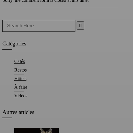
Sorry, the comment form is closed at this time.
Search
for:
Catégories
Cafés
Restos
Hôtels
À faire
Vidéos
Autres articles