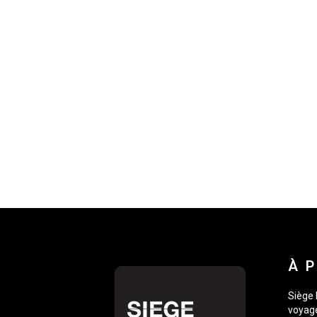
À 
Siège 
voyage