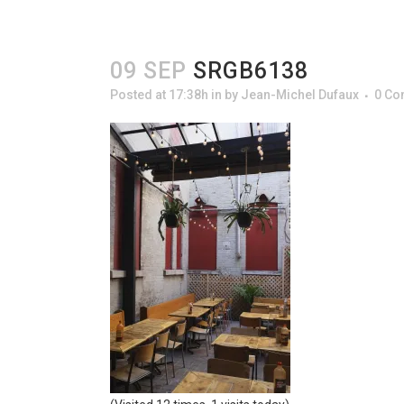
09 SEP
SRGB6138
Posted at 17:38h
in
by
Jean-Michel Dufaux
0 C