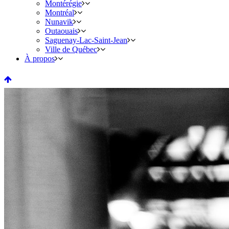
Montérégie
Montréal
Nunavik
Outaouais
Saguenay-Lac-Saint-Jean
Ville de Québec
À propos