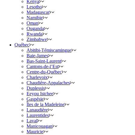
Kenya
Lesotho
Madagascar
Namibie
Oman
Ouganda
Rwanda
Zimbabwe
Québec
Abitibi-Témiscamingue
Baie-James
Bas-Saint-Laurent
Cantons-de-l’Est
Centre-du-Québec
Charlevoix
Chaudière-Appalaches
Duplessis
Eeyou Istchee
Gaspésie
Îles de la Madeleine
Lanaudière
Laurentides
Laval
Manicouagan
Mauricie