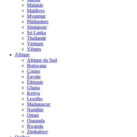
Malaisie
Maldives
Myanmar
Philippines
Singapour
Sri Lanka
Thaïlande
Vietnam
Yémen
Afrique
Afrique du Sud
Botswana
Congo
Égypte
Éthiopie
Ghana
Kenya
Lesotho
Madagascar
Namibie
Oman
Ouganda
Rwanda
Zimbabwe