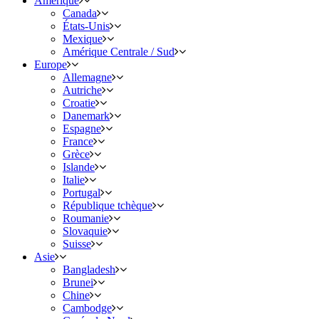
Amérique
Canada
États-Unis
Mexique
Amérique Centrale / Sud
Europe
Allemagne
Autriche
Croatie
Danemark
Espagne
France
Grèce
Islande
Italie
Portugal
République tchèque
Roumanie
Slovaquie
Suisse
Asie
Bangladesh
Brunei
Chine
Cambodge