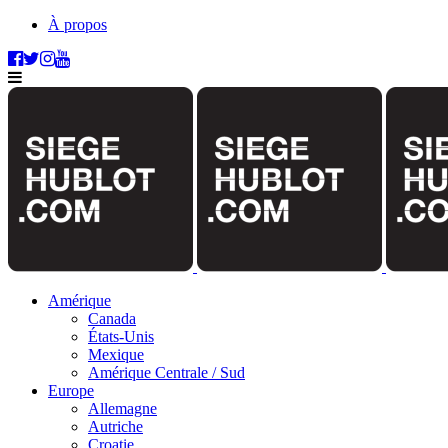
À propos
Amérique
Canada
États-Unis
Mexique
Amérique Centrale / Sud
Europe
Allemagne
Autriche
Croatie