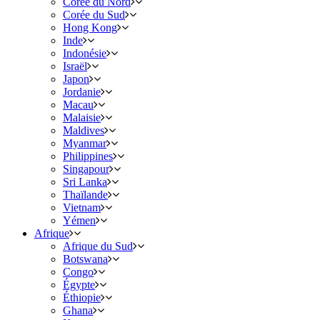
Corée du Nord
Corée du Sud
Hong Kong
Inde
Indonésie
Israël
Japon
Jordanie
Macau
Malaisie
Maldives
Myanmar
Philippines
Singapour
Sri Lanka
Thaïlande
Vietnam
Yémen
Afrique
Afrique du Sud
Botswana
Congo
Égypte
Éthiopie
Ghana