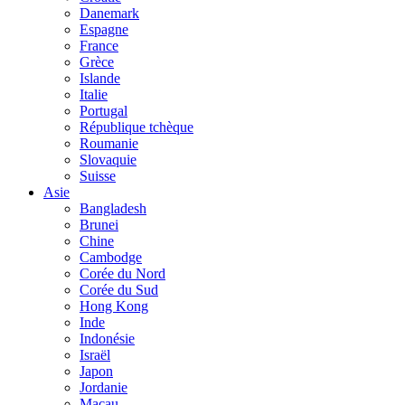
Danemark
Espagne
France
Grèce
Islande
Italie
Portugal
République tchèque
Roumanie
Slovaquie
Suisse
Asie
Bangladesh
Brunei
Chine
Cambodge
Corée du Nord
Corée du Sud
Hong Kong
Inde
Indonésie
Israël
Japon
Jordanie
Macau