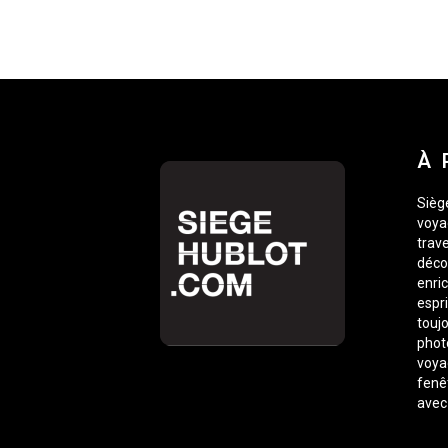
À 
Siège
voyag
trave
déco
enric
espr
toujo
phot
voyag
fenê
avec