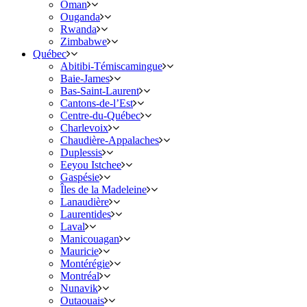
Oman
Ouganda
Rwanda
Zimbabwe
Québec
Abitibi-Témiscamingue
Baie-James
Bas-Saint-Laurent
Cantons-de-l’Est
Centre-du-Québec
Charlevoix
Chaudière-Appalaches
Duplessis
Eeyou Istchee
Gaspésie
Îles de la Madeleine
Lanaudière
Laurentides
Laval
Manicouagan
Mauricie
Montérégie
Montréal
Nunavik
Outaouais