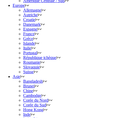
Amérique Centrale / Sud
Europe
Allemagne
Autriche
Croatie
Danemark
Espagne
France
Grèce
Islande
Italie
Portugal
République tchèque
Roumanie
Slovaquie
Suisse
Asie
Bangladesh
Brunei
Chine
Cambodge
Corée du Nord
Corée du Sud
Hong Kong
Inde