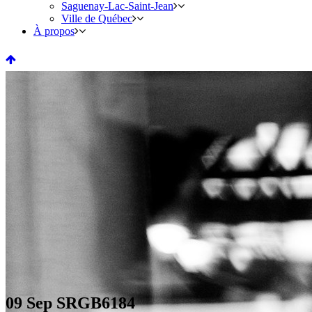
Saguenay-Lac-Saint-Jean
Ville de Québec
À propos
09 Sep
SRGB6184