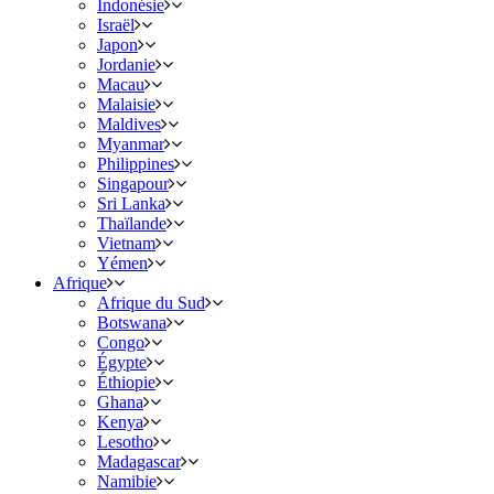
Indonésie
Israël
Japon
Jordanie
Macau
Malaisie
Maldives
Myanmar
Philippines
Singapour
Sri Lanka
Thaïlande
Vietnam
Yémen
Afrique
Afrique du Sud
Botswana
Congo
Égypte
Éthiopie
Ghana
Kenya
Lesotho
Madagascar
Namibie