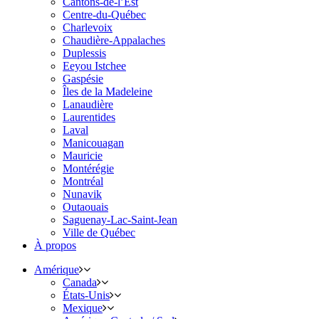
Cantons-de-l’Est
Centre-du-Québec
Charlevoix
Chaudière-Appalaches
Duplessis
Eeyou Istchee
Gaspésie
Îles de la Madeleine
Lanaudière
Laurentides
Laval
Manicouagan
Mauricie
Montérégie
Montréal
Nunavik
Outaouais
Saguenay-Lac-Saint-Jean
Ville de Québec
À propos
Amérique
Canada
États-Unis
Mexique