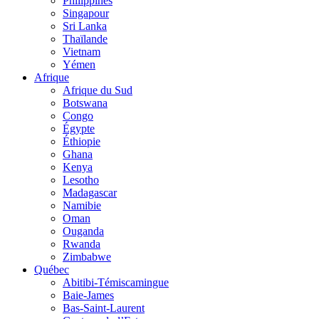
Philippines
Singapour
Sri Lanka
Thaïlande
Vietnam
Yémen
Afrique
Afrique du Sud
Botswana
Congo
Égypte
Éthiopie
Ghana
Kenya
Lesotho
Madagascar
Namibie
Oman
Ouganda
Rwanda
Zimbabwe
Québec
Abitibi-Témiscamingue
Baie-James
Bas-Saint-Laurent