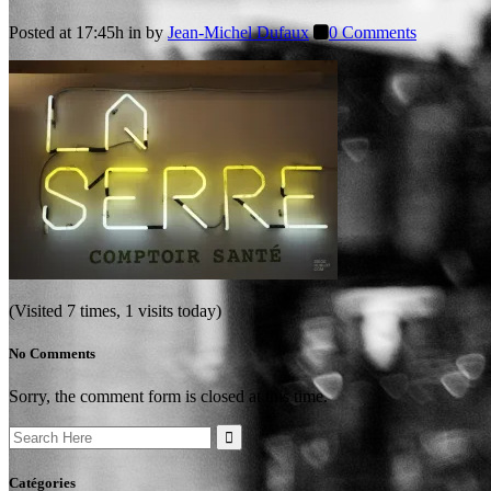
Posted at 17:45h
in
by
Jean-Michel Dufaux
0 Comments
(Visited 7 times, 1 visits today)
No Comments
Sorry, the comment form is closed at this time.
Search
for:
Catégories