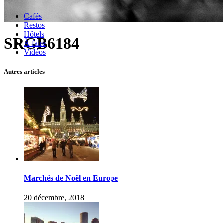
Cafés
Restos
Hôtels
SRGB6184
À faire
Vidéos
Autres articles
Marchés de Noël en Europe
20 décembre, 2018