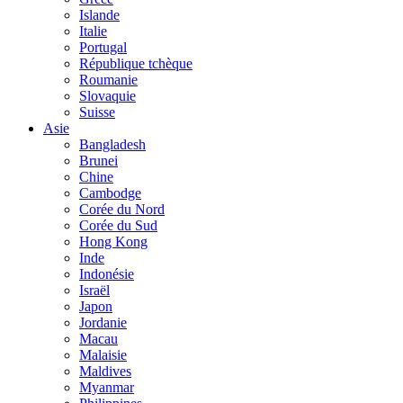
Islande
Italie
Portugal
République tchèque
Roumanie
Slovaquie
Suisse
Asie
Bangladesh
Brunei
Chine
Cambodge
Corée du Nord
Corée du Sud
Hong Kong
Inde
Indonésie
Israël
Japon
Jordanie
Macau
Malaisie
Maldives
Myanmar