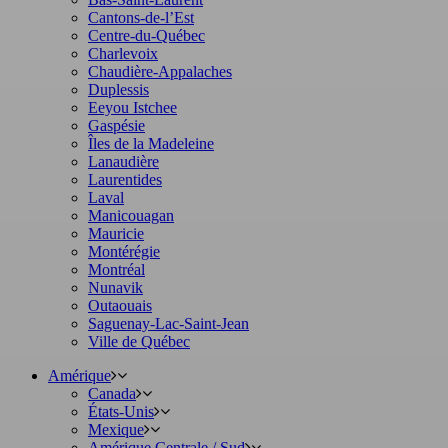
Cantons-de-l’Est
Centre-du-Québec
Charlevoix
Chaudière-Appalaches
Duplessis
Eeyou Istchee
Gaspésie
Îles de la Madeleine
Lanaudière
Laurentides
Laval
Manicouagan
Mauricie
Montérégie
Montréal
Nunavik
Outaouais
Saguenay-Lac-Saint-Jean
Ville de Québec
Amérique
Canada
États-Unis
Mexique
Amérique Centrale / Sud