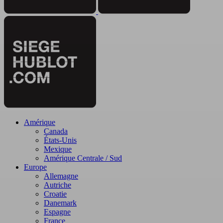
Amérique
Canada
États-Unis
Mexique
Amérique Centrale / Sud
Europe
Allemagne
Autriche
Croatie
Danemark
Espagne
France