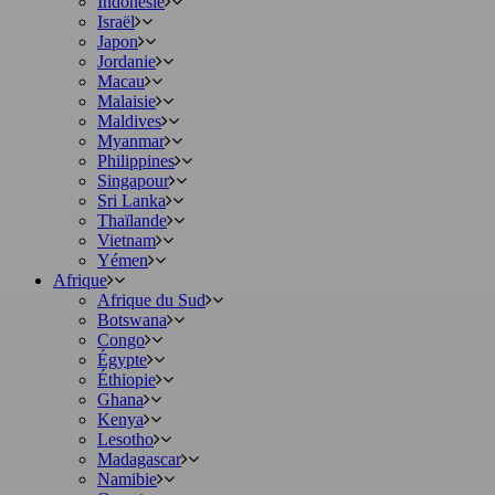
Indonésie
Israël
Japon
Jordanie
Macau
Malaisie
Maldives
Myanmar
Philippines
Singapour
Sri Lanka
Thaïlande
Vietnam
Yémen
Afrique
Afrique du Sud
Botswana
Congo
Égypte
Éthiopie
Ghana
Kenya
Lesotho
Madagascar
Namibie