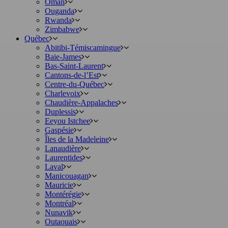
Oman
Ouganda
Rwanda
Zimbabwe
Québec
Abitibi-Témiscamingue
Baie-James
Bas-Saint-Laurent
Cantons-de-l’Est
Centre-du-Québec
Charlevoix
Chaudière-Appalaches
Duplessis
Eeyou Istchee
Gaspésie
Îles de la Madeleine
Lanaudière
Laurentides
Laval
Manicouagan
Mauricie
Montérégie
Montréal
Nunavik
Outaouais