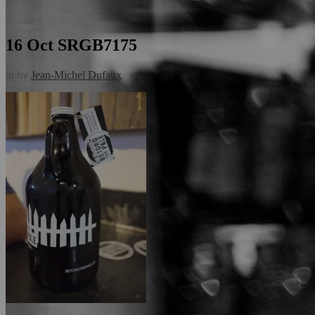
16 Oct
SRGB7175
in
by
Jean-Michel Dufaux