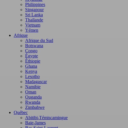
Philippines
Singapour
Sri Lanka
Thaïlande
Vietnam
Yémen
Afrique
Afrique du Sud
Botswana
Congo
Égypte
Éthiopie
Ghana
Kenya
Lesotho
Madagascar
Namibie
Oman
Ouganda
Rwanda
Zimbabwe
Québec
Abitibi-Témiscamingue
Baie-James
Bas-Saint-Laurent