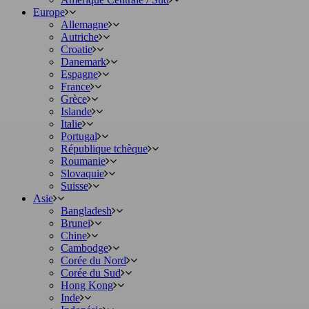
Europe
Allemagne
Autriche
Croatie
Danemark
Espagne
France
Grèce
Islande
Italie
Portugal
République tchèque
Roumanie
Slovaquie
Suisse
Asie
Bangladesh
Brunei
Chine
Cambodge
Corée du Nord
Corée du Sud
Hong Kong
Inde