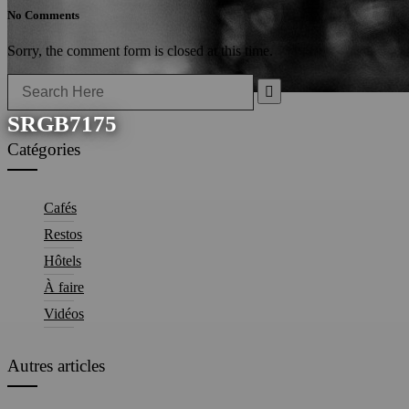
No Comments
Sorry, the comment form is closed at this time.
Search
for:
SRGB7175
Catégories
Cafés
Restos
Hôtels
À faire
Vidéos
Autres articles