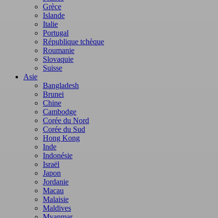
Grèce
Islande
Italie
Portugal
République tchèque
Roumanie
Slovaquie
Suisse
Asie
Bangladesh
Brunei
Chine
Cambodge
Corée du Nord
Corée du Sud
Hong Kong
Inde
Indonésie
Israël
Japon
Jordanie
Macau
Malaisie
Maldives
Myanmar