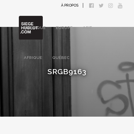
À PROPOS
AMÉRIQUE
EUROPE
ASIE
AFRIQUE
QUÉBEC
SRGB9163