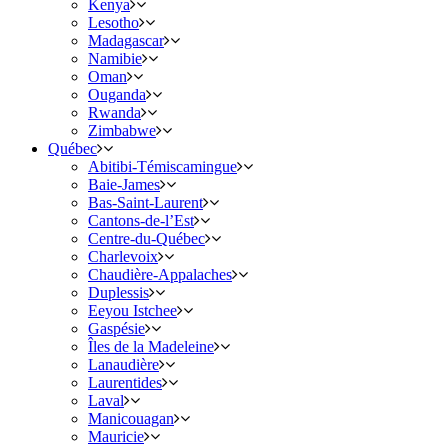
Kenya
Lesotho
Madagascar
Namibie
Oman
Ouganda
Rwanda
Zimbabwe
Québec
Abitibi-Témiscamingue
Baie-James
Bas-Saint-Laurent
Cantons-de-l’Est
Centre-du-Québec
Charlevoix
Chaudière-Appalaches
Duplessis
Eeyou Istchee
Gaspésie
Îles de la Madeleine
Lanaudière
Laurentides
Laval
Manicouagan
Mauricie