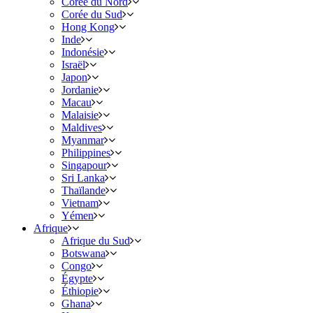
Corée du Nord
Corée du Sud
Hong Kong
Inde
Indonésie
Israël
Japon
Jordanie
Macau
Malaisie
Maldives
Myanmar
Philippines
Singapour
Sri Lanka
Thaïlande
Vietnam
Yémen
Afrique
Afrique du Sud
Botswana
Congo
Égypte
Éthiopie
Ghana