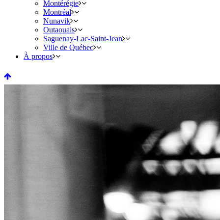
Montérégie
Montréal
Nunavik
Outaouais
Saguenay-Lac-Saint-Jean
Ville de Québec
À propos