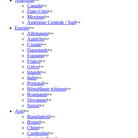
Amérique
Canada
États-Unis
Mexique
Amérique Centrale / Sud
Europe
Allemagne
Autriche
Croatie
Danemark
Espagne
France
Grèce
Islande
Italie
Portugal
République tchèque
Roumanie
Slovaquie
Suisse
Asie
Bangladesh
Brunei
Chine
Cambodge