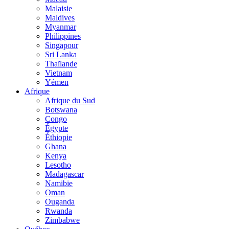
Malaisie
Maldives
Myanmar
Philippines
Singapour
Sri Lanka
Thaïlande
Vietnam
Yémen
Afrique
Afrique du Sud
Botswana
Congo
Égypte
Éthiopie
Ghana
Kenya
Lesotho
Madagascar
Namibie
Oman
Ouganda
Rwanda
Zimbabwe