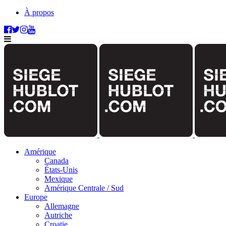
À propos
Amérique
Canada
États-Unis
Mexique
Amérique Centrale / Sud
Europe
Allemagne
Autriche
Croatie