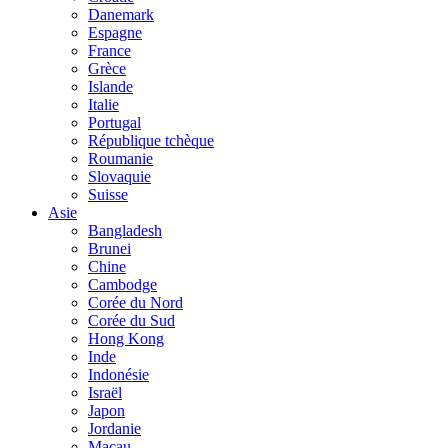
Danemark
Espagne
France
Grèce
Islande
Italie
Portugal
République tchèque
Roumanie
Slovaquie
Suisse
Asie
Bangladesh
Brunei
Chine
Cambodge
Corée du Nord
Corée du Sud
Hong Kong
Inde
Indonésie
Israël
Japon
Jordanie
Macau