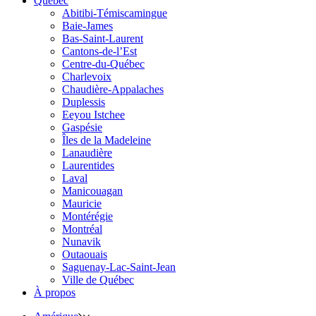
Québec
Abitibi-Témiscamingue
Baie-James
Bas-Saint-Laurent
Cantons-de-l’Est
Centre-du-Québec
Charlevoix
Chaudière-Appalaches
Duplessis
Eeyou Istchee
Gaspésie
Îles de la Madeleine
Lanaudière
Laurentides
Laval
Manicouagan
Mauricie
Montérégie
Montréal
Nunavik
Outaouais
Saguenay-Lac-Saint-Jean
Ville de Québec
À propos