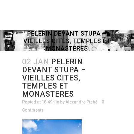
PELERIN DEVANT STUPA –
VIEILLES CITES, TEMPLES ET
MONASTERES
02 JAN
PELERIN
DEVANT STUPA –
VIEILLES CITES,
TEMPLES ET
MONASTERES
Posted at 18:49h
in
by
Alexandre Piché
0
Comments