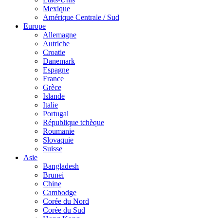
Mexique
Amérique Centrale / Sud
Europe
Allemagne
Autriche
Croatie
Danemark
Espagne
France
Grèce
Islande
Italie
Portugal
République tchèque
Roumanie
Slovaquie
Suisse
Asie
Bangladesh
Brunei
Chine
Cambodge
Corée du Nord
Corée du Sud