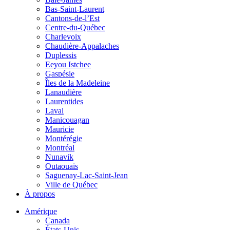
Bas-Saint-Laurent
Cantons-de-l’Est
Centre-du-Québec
Charlevoix
Chaudière-Appalaches
Duplessis
Eeyou Istchee
Gaspésie
Îles de la Madeleine
Lanaudière
Laurentides
Laval
Manicouagan
Mauricie
Montérégie
Montréal
Nunavik
Outaouais
Saguenay-Lac-Saint-Jean
Ville de Québec
À propos
Amérique
Canada
États-Unis