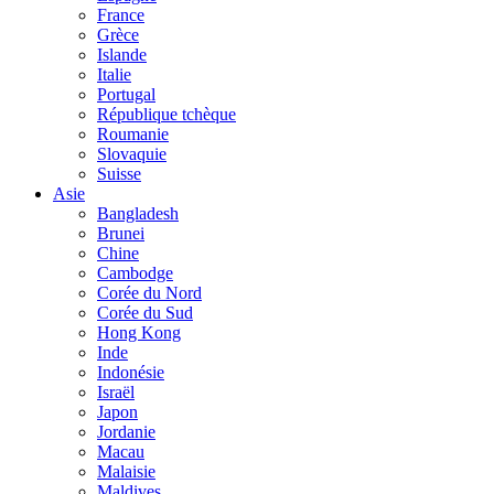
France
Grèce
Islande
Italie
Portugal
République tchèque
Roumanie
Slovaquie
Suisse
Asie
Bangladesh
Brunei
Chine
Cambodge
Corée du Nord
Corée du Sud
Hong Kong
Inde
Indonésie
Israël
Japon
Jordanie
Macau
Malaisie
Maldives