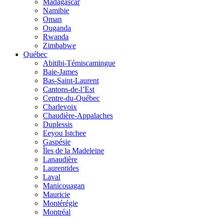
Madagascar
Namibie
Oman
Ouganda
Rwanda
Zimbabwe
Québec
Abitibi-Témiscamingue
Baie-James
Bas-Saint-Laurent
Cantons-de-l’Est
Centre-du-Québec
Charlevoix
Chaudière-Appalaches
Duplessis
Eeyou Istchee
Gaspésie
Îles de la Madeleine
Lanaudière
Laurentides
Laval
Manicouagan
Mauricie
Montérégie
Montréal