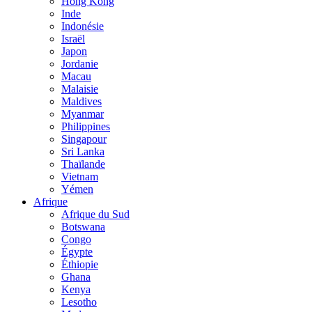
Hong Kong
Inde
Indonésie
Israël
Japon
Jordanie
Macau
Malaisie
Maldives
Myanmar
Philippines
Singapour
Sri Lanka
Thaïlande
Vietnam
Yémen
Afrique
Afrique du Sud
Botswana
Congo
Égypte
Éthiopie
Ghana
Kenya
Lesotho