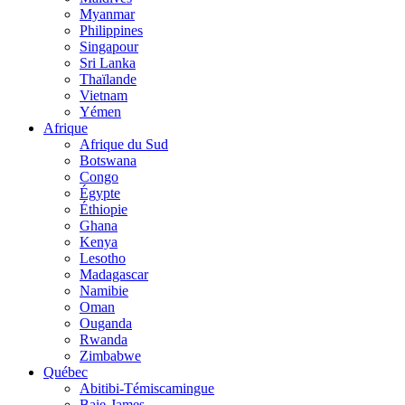
Myanmar
Philippines
Singapour
Sri Lanka
Thaïlande
Vietnam
Yémen
Afrique
Afrique du Sud
Botswana
Congo
Égypte
Éthiopie
Ghana
Kenya
Lesotho
Madagascar
Namibie
Oman
Ouganda
Rwanda
Zimbabwe
Québec
Abitibi-Témiscamingue
Baie-James