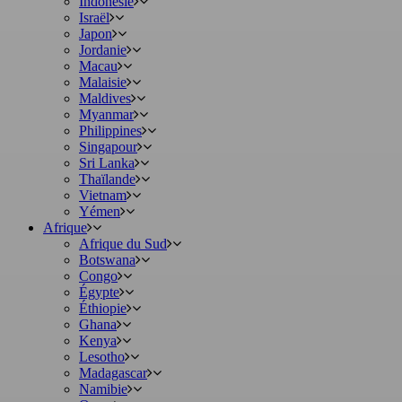
Indonésie
Israël
Japon
Jordanie
Macau
Malaisie
Maldives
Myanmar
Philippines
Singapour
Sri Lanka
Thaïlande
Vietnam
Yémen
Afrique
Afrique du Sud
Botswana
Congo
Égypte
Éthiopie
Ghana
Kenya
Lesotho
Madagascar
Namibie