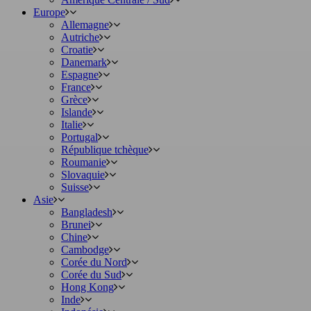
Europe
Allemagne
Autriche
Croatie
Danemark
Espagne
France
Grèce
Islande
Italie
Portugal
République tchèque
Roumanie
Slovaquie
Suisse
Asie
Bangladesh
Brunei
Chine
Cambodge
Corée du Nord
Corée du Sud
Hong Kong
Inde