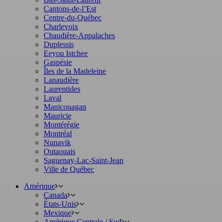
Cantons-de-l’Est
Centre-du-Québec
Charlevoix
Chaudière-Appalaches
Duplessis
Eeyou Istchee
Gaspésie
Îles de la Madeleine
Lanaudière
Laurentides
Laval
Manicouagan
Mauricie
Montérégie
Montréal
Nunavik
Outaouais
Saguenay-Lac-Saint-Jean
Ville de Québec
Amérique
Canada
États-Unis
Mexique
Amérique Centrale / Sud