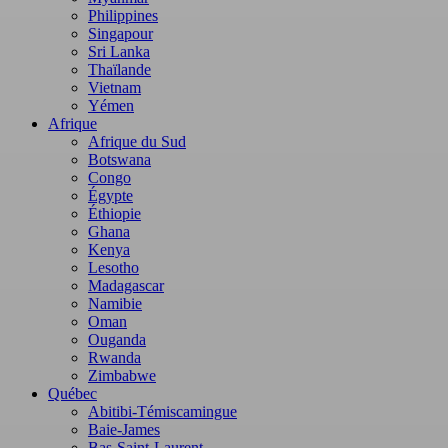
Philippines
Singapour
Sri Lanka
Thaïlande
Vietnam
Yémen
Afrique
Afrique du Sud
Botswana
Congo
Égypte
Éthiopie
Ghana
Kenya
Lesotho
Madagascar
Namibie
Oman
Ouganda
Rwanda
Zimbabwe
Québec
Abitibi-Témiscamingue
Baie-James
Bas-Saint-Laurent