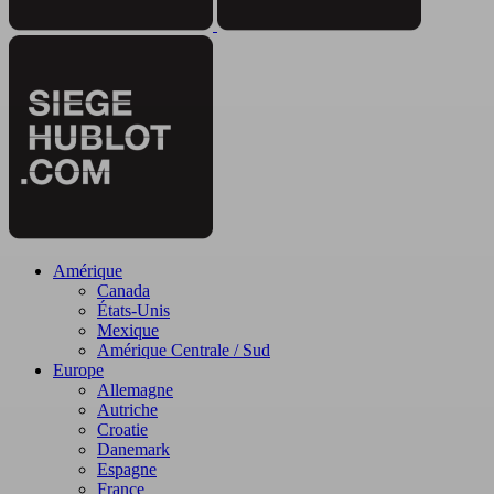
Amérique
Canada
États-Unis
Mexique
Amérique Centrale / Sud
Europe
Allemagne
Autriche
Croatie
Danemark
Espagne
France