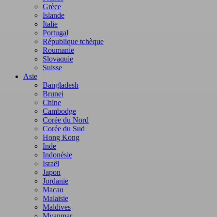
Grèce
Islande
Italie
Portugal
République tchèque
Roumanie
Slovaquie
Suisse
Asie
Bangladesh
Brunei
Chine
Cambodge
Corée du Nord
Corée du Sud
Hong Kong
Inde
Indonésie
Israël
Japon
Jordanie
Macau
Malaisie
Maldives
Myanmar