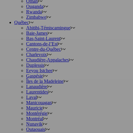
Oman
Ouganda
Rwanda
Zimbabwe
Québec
Abitibi-Témiscamingue
Baie-James
Bas-Saint-Laurent
Cantons-de-l’Est
Centre-du-Québec
Charlevoix
Chaudière-Appalaches
Duplessis
Eeyou Istchee
Gaspésie
Îles de la Madeleine
Lanaudière
Laurentides
Laval
Manicouagan
Mauricie
Montérégie
Montréal
Nunavik
Outaouais