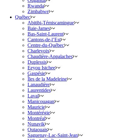
Ouganda
Rwanda
Zimbabwe
Québec
Abitibi-Témiscamingue
Baie-James
Bas-Saint-Laurent
Cantons-de-l’Est
Centre-du-Québec
Charlevoix
Chaudière-Appalaches
Duplessis
Eeyou Istchee
Gaspésie
Îles de la Madeleine
Lanaudière
Laurentides
Laval
Manicouagan
Mauricie
Montérégie
Montréal
Nunavik
Outaouais
Saguenay-Lac-Saint-Jean