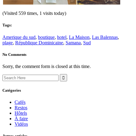
(Visited 559 times, 1 visits today)
Tags:
Amerique du sud
,
boutique
,
hotel
,
La Maison
,
Las Balennas
,
plage
,
République Dominicaine
,
Samana
,
Sud
No Comments
Sorry, the comment form is closed at this time.
Search
for:
Catégories
Cafés
Restos
Hôtels
À faire
Vidéos
Autres articles