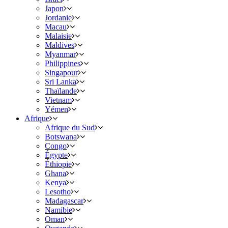
Japon
Jordanie
Macau
Malaisie
Maldives
Myanmar
Philippines
Singapour
Sri Lanka
Thaïlande
Vietnam
Yémen
Afrique
Afrique du Sud
Botswana
Congo
Égypte
Éthiopie
Ghana
Kenya
Lesotho
Madagascar
Namibie
Oman