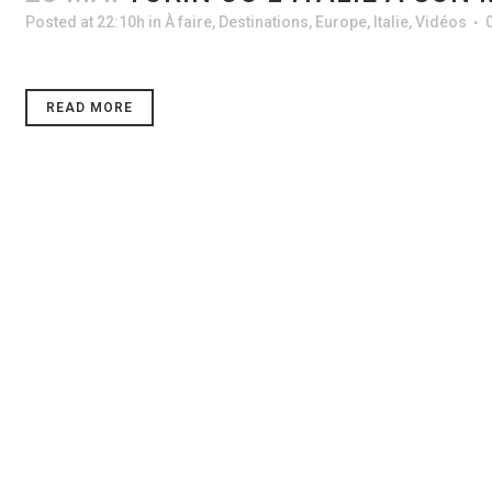
Posted at 22:10h
in
À faire
,
Destinations
,
Europe
,
Italie
,
Vidéos
READ MORE