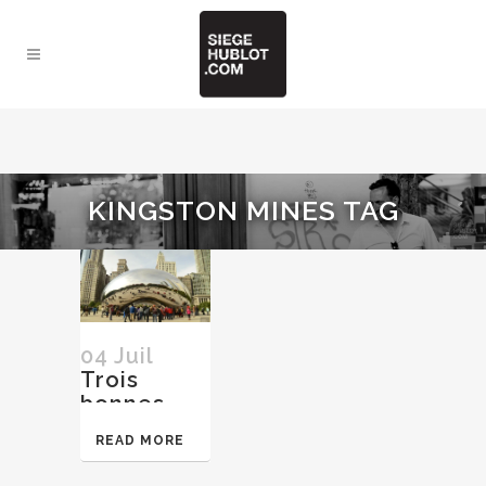
KINGSTON MINES TAG
04 Juil
Trois
bonnes
adresses à
READ MORE
Chicago