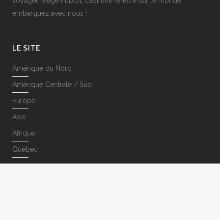
voyager. Siège hublot, c’est une fenêtre sur le monde,
embarquez avec nous !
LE SITE
Amérique du Nord
Amérique Centrale / Sud
Europe
Asie
Afrique
Québec
SUIVEZ-NOUS