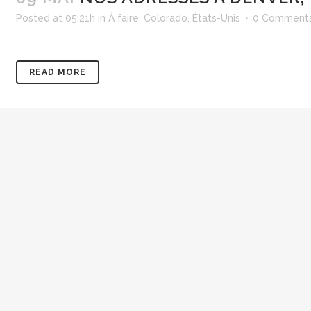
Posted at 05:21h
in
À faire
,
Colorado
,
États-Unis
0 Comment
READ MORE