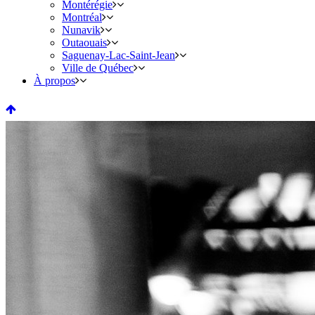
Montérégie
Montréal
Nunavik
Outaouais
Saguenay-Lac-Saint-Jean
Ville de Québec
À propos