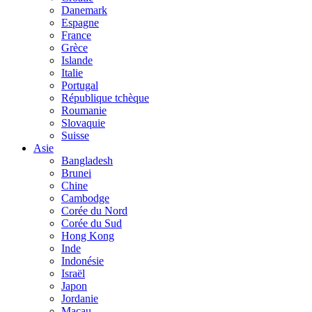
Danemark
Espagne
France
Grèce
Islande
Italie
Portugal
République tchèque
Roumanie
Slovaquie
Suisse
Asie
Bangladesh
Brunei
Chine
Cambodge
Corée du Nord
Corée du Sud
Hong Kong
Inde
Indonésie
Israël
Japon
Jordanie
Macau