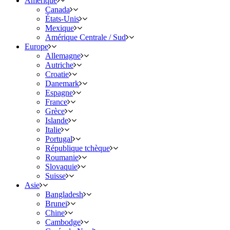
Amérique
Canada
États-Unis
Mexique
Amérique Centrale / Sud
Europe
Allemagne
Autriche
Croatie
Danemark
Espagne
France
Grèce
Islande
Italie
Portugal
République tchèque
Roumanie
Slovaquie
Suisse
Asie
Bangladesh
Brunei
Chine
Cambodge