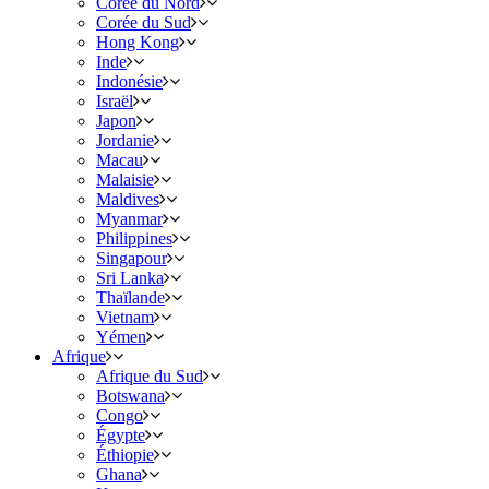
Corée du Nord
Corée du Sud
Hong Kong
Inde
Indonésie
Israël
Japon
Jordanie
Macau
Malaisie
Maldives
Myanmar
Philippines
Singapour
Sri Lanka
Thaïlande
Vietnam
Yémen
Afrique
Afrique du Sud
Botswana
Congo
Égypte
Éthiopie
Ghana