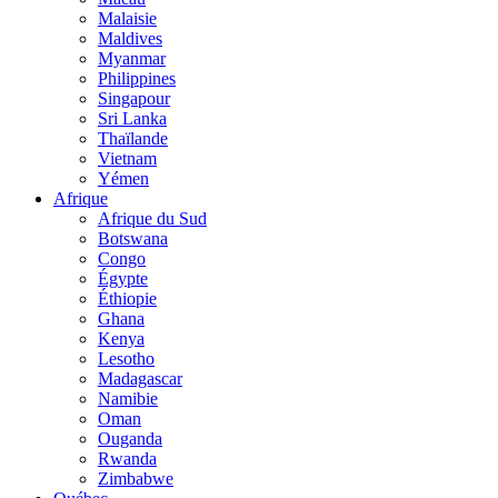
Malaisie
Maldives
Myanmar
Philippines
Singapour
Sri Lanka
Thaïlande
Vietnam
Yémen
Afrique
Afrique du Sud
Botswana
Congo
Égypte
Éthiopie
Ghana
Kenya
Lesotho
Madagascar
Namibie
Oman
Ouganda
Rwanda
Zimbabwe