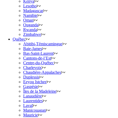
Kenya
Lesotho
Madagascar
Namibie
Oman
Ouganda
Rwanda
Zimbabwe
Québec
Abitibi-Témiscamingue
Baie-James
Bas-Saint-Laurent
Cantons-de-l’Est
Centre-du-Québec
Charlevoix
Chaudière-Appalaches
Duplessis
Eeyou Istchee
Gaspésie
Îles de la Madeleine
Lanaudière
Laurentides
Laval
Manicouagan
Mauricie