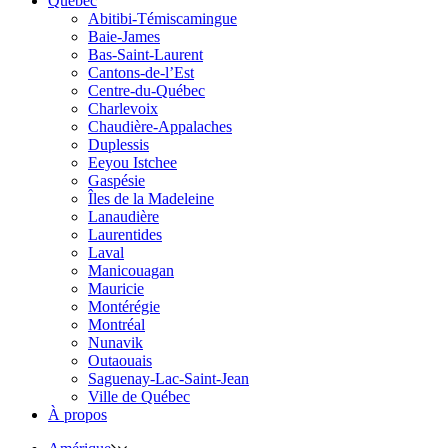
Québec
Abitibi-Témiscamingue
Baie-James
Bas-Saint-Laurent
Cantons-de-l’Est
Centre-du-Québec
Charlevoix
Chaudière-Appalaches
Duplessis
Eeyou Istchee
Gaspésie
Îles de la Madeleine
Lanaudière
Laurentides
Laval
Manicouagan
Mauricie
Montérégie
Montréal
Nunavik
Outaouais
Saguenay-Lac-Saint-Jean
Ville de Québec
À propos