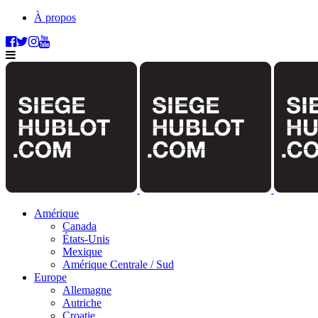
À propos
Amérique
Canada
États-Unis
Mexique
Amérique Centrale / Sud
Europe
Allemagne
Autriche
Croatie