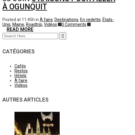
À OGUNQUIT
Posted at 11:45h
in
À faire
,
Destinations
,
En vedette
,
États-
Unis
,
Maine
,
Roadtrip
,
Vidéos
0 Comments
READ MORE
Search
for:
CATÉGORIES
Cafés
Restos
Hôtels
À faire
Vidéos
AUTRES ARTICLES