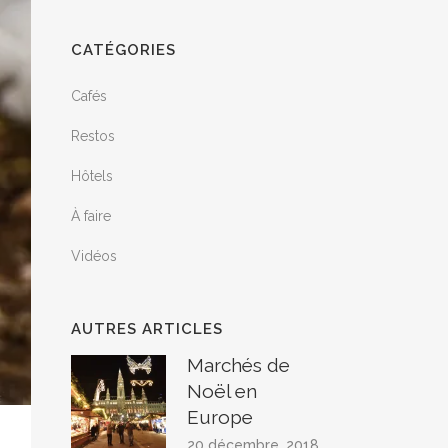
CATÉGORIES
Cafés
Restos
Hôtels
À faire
Vidéos
AUTRES ARTICLES
Marchés de
Noël en
Europe
20 décembre, 2018