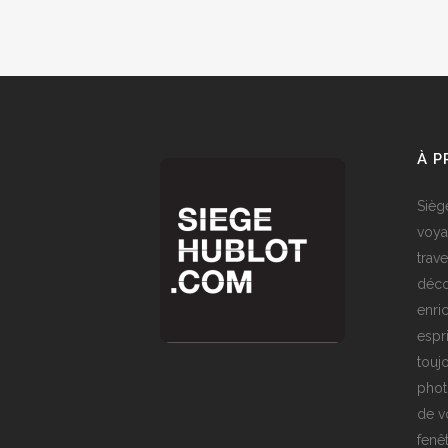
À 
Sièg
voya
trave
déco
enri
espr
toujo
phot
de v
fenê