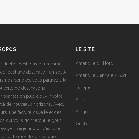
PROPOS
LE SITE
Amérique du Nord
e Hublot, c’est plus qu’un carnet
ge, c’est une destination en soi. À
Amérique Centrale / Sud
rs nos périples, vous partirez à la
Europe
uverte de destinations
chissantes en plus d’ouvrir votre
Asie
it à de nouveaux horizons. Avec,
Afrique
urs, une facture visuelle et des
os qui vous donneront le goût
Québec
oyager. Siège hublot, c’est une
tre sur le monde, embarquez