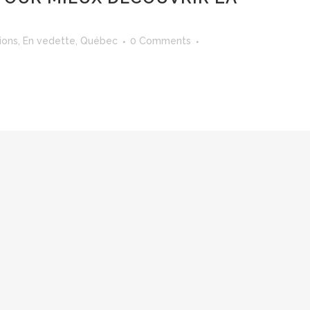
ions
,
En vedette
,
Québec
0 Comments