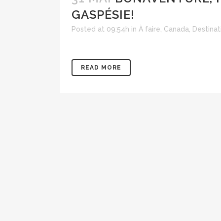
GASPÉSIE!
Posted at 09:54h
in
À faire
,
Canada
,
Destinat
READ MORE