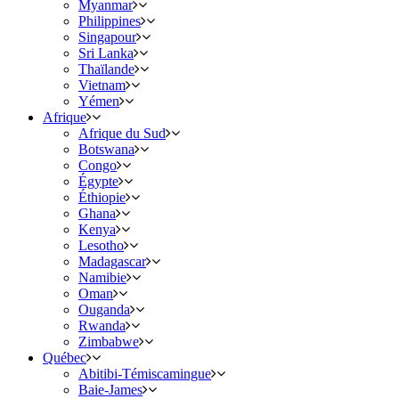
Myanmar
Philippines
Singapour
Sri Lanka
Thaïlande
Vietnam
Yémen
Afrique
Afrique du Sud
Botswana
Congo
Égypte
Éthiopie
Ghana
Kenya
Lesotho
Madagascar
Namibie
Oman
Ouganda
Rwanda
Zimbabwe
Québec
Abitibi-Témiscamingue
Baie-James