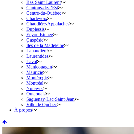
Bas-Saint-Laurent
Cantons-de-l’Est
Centre-du-Québec
Charlevoix
Chaudière-Appalaches
Duplessis
Eeyou Istchee
Gaspésie
Îles de la Madeleine
Lanaudière
Laurentides
Laval
Manicouagan
Mauricie
Montérégie
Montréal
Nunavik
Outaouais
Saguenay-Lac-Saint-Jean
Ville de Québec
À propos