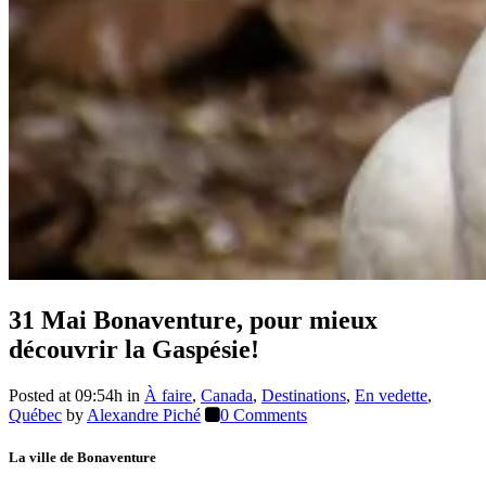
Bonaventure, pour mieux
découvrir la Gaspésie!
31 Mai
Bonaventure, pour mieux
découvrir la Gaspésie!
Posted at 09:54h
in
À faire
,
Canada
,
Destinations
,
En vedette
,
Québec
by
Alexandre Piché
0 Comments
La ville de Bonaventure