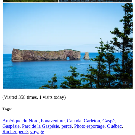
(Visited 358 times, 1 visits today)
Tags:
Amérique du Nord
,
bonaventure
,
Canada
,
Carleton
,
Gaspé
,
Gaspésie
,
Parc de la Gaspésie
,
percé
,
Photo-reportage
,
Québec
,
Rocher percé
,
voyage