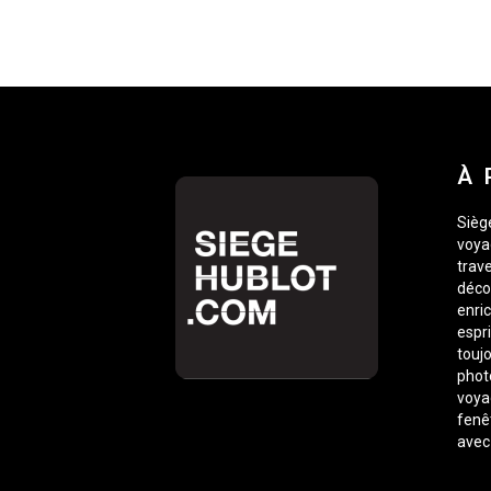
À 
Siège
voyag
trave
déco
enric
espr
toujo
phot
voyag
fenê
avec