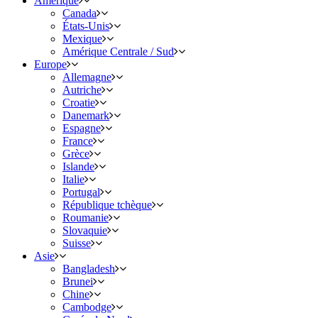
Amérique
Canada
États-Unis
Mexique
Amérique Centrale / Sud
Europe
Allemagne
Autriche
Croatie
Danemark
Espagne
France
Grèce
Islande
Italie
Portugal
République tchèque
Roumanie
Slovaquie
Suisse
Asie
Bangladesh
Brunei
Chine
Cambodge