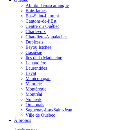
Québec
Abitibi-Témiscamingue
Baie-James
Bas-Saint-Laurent
Cantons-de-l’Est
Centre-du-Québec
Charlevoix
Chaudière-Appalaches
Duplessis
Eeyou Istchee
Gaspésie
Îles de la Madeleine
Lanaudière
Laurentides
Laval
Manicouagan
Mauricie
Montérégie
Montréal
Nunavik
Outaouais
Saguenay-Lac-Saint-Jean
Ville de Québec
À propos