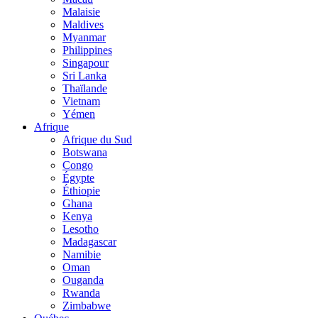
Malaisie
Maldives
Myanmar
Philippines
Singapour
Sri Lanka
Thaïlande
Vietnam
Yémen
Afrique
Afrique du Sud
Botswana
Congo
Égypte
Éthiopie
Ghana
Kenya
Lesotho
Madagascar
Namibie
Oman
Ouganda
Rwanda
Zimbabwe