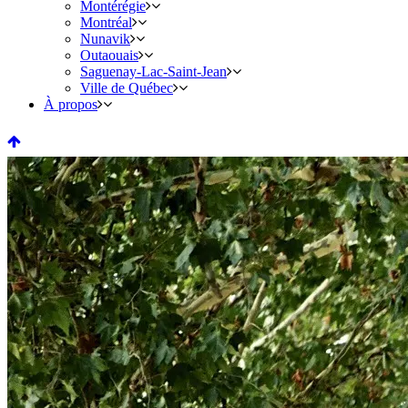
Montérégie
Montréal
Nunavik
Outaouais
Saguenay-Lac-Saint-Jean
Ville de Québec
À propos