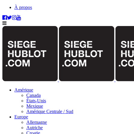
À propos
Amérique
Canada
États-Unis
Mexique
Amérique Centrale / Sud
Europe
Allemagne
Autriche
Croatie