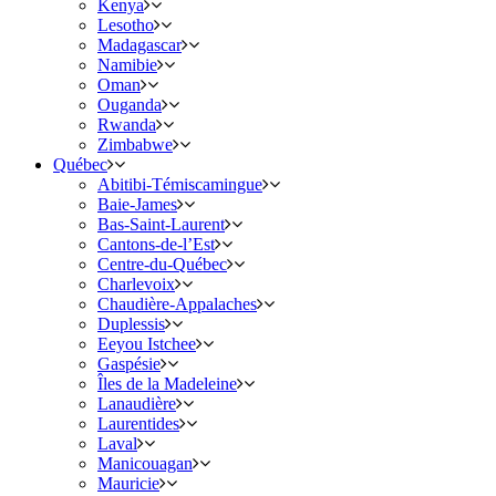
Kenya
Lesotho
Madagascar
Namibie
Oman
Ouganda
Rwanda
Zimbabwe
Québec
Abitibi-Témiscamingue
Baie-James
Bas-Saint-Laurent
Cantons-de-l’Est
Centre-du-Québec
Charlevoix
Chaudière-Appalaches
Duplessis
Eeyou Istchee
Gaspésie
Îles de la Madeleine
Lanaudière
Laurentides
Laval
Manicouagan
Mauricie