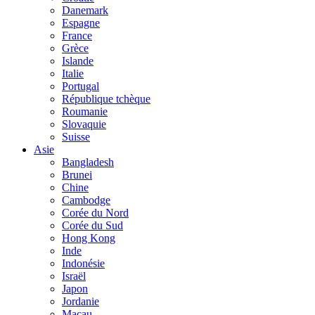
Danemark
Espagne
France
Grèce
Islande
Italie
Portugal
République tchèque
Roumanie
Slovaquie
Suisse
Asie
Bangladesh
Brunei
Chine
Cambodge
Corée du Nord
Corée du Sud
Hong Kong
Inde
Indonésie
Israël
Japon
Jordanie
Macau