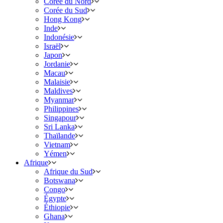
Corée du Nord
Corée du Sud
Hong Kong
Inde
Indonésie
Israël
Japon
Jordanie
Macau
Malaisie
Maldives
Myanmar
Philippines
Singapour
Sri Lanka
Thaïlande
Vietnam
Yémen
Afrique
Afrique du Sud
Botswana
Congo
Égypte
Éthiopie
Ghana