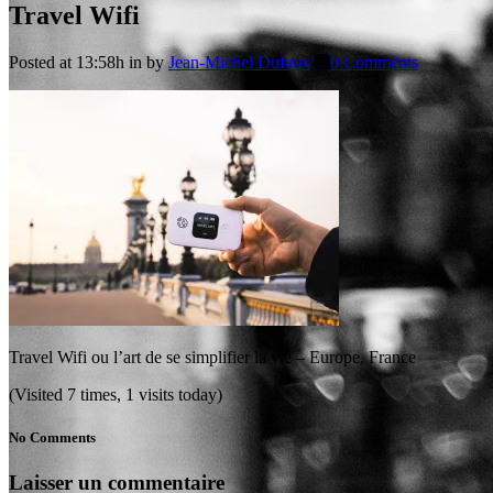
Travel Wifi
Posted at 13:58h
in
by
Jean-Michel Dufaux
0 Comments
Travel Wifi ou l’art de se simplifier la vie – Europe, France
(Visited 7 times, 1 visits today)
No Comments
Laisser un commentaire