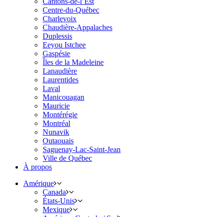
Cantons-de-l’Est
Centre-du-Québec
Charlevoix
Chaudière-Appalaches
Duplessis
Eeyou Istchee
Gaspésie
Îles de la Madeleine
Lanaudière
Laurentides
Laval
Manicouagan
Mauricie
Montérégie
Montréal
Nunavik
Outaouais
Saguenay-Lac-Saint-Jean
Ville de Québec
À propos
Amérique
Canada
États-Unis
Mexique