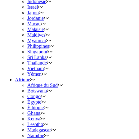
Indonésie
Israël
Japon
Jordanie
Macau
Malaisie
Maldives
Myanmar
Philippines
Singapour
Sri Lanka
Thaïlande
Vietnam
Yémen
Afrique
Afrique du Sud
Botswana
Congo
Égypte
Éthiopie
Ghana
Kenya
Lesotho
Madagascar
Namibie