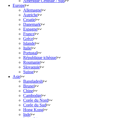
Amérique Centrale / Sud
Europe
Allemagne
Autriche
Croatie
Danemark
Espagne
France
Grèce
Islande
Italie
Portugal
République tchèque
Roumanie
Slovaquie
Suisse
Asie
Bangladesh
Brunei
Chine
Cambodge
Corée du Nord
Corée du Sud
Hong Kong
Inde