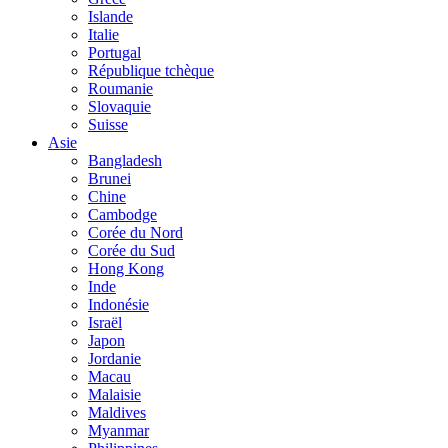
Islande
Italie
Portugal
République tchèque
Roumanie
Slovaquie
Suisse
Asie
Bangladesh
Brunei
Chine
Cambodge
Corée du Nord
Corée du Sud
Hong Kong
Inde
Indonésie
Israël
Japon
Jordanie
Macau
Malaisie
Maldives
Myanmar