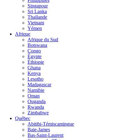
Philippines
Singapour
Sri Lanka
Thaïlande
Vietnam
Yémen
Afrique
Afrique du Sud
Botswana
Congo
Égypte
Éthiopie
Ghana
Kenya
Lesotho
Madagascar
Namibie
Oman
Ouganda
Rwanda
Zimbabwe
Québec
Abitibi-Témiscamingue
Baie-James
Bas-Saint-Laurent