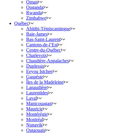
Oman
Ouganda
Rwanda
Zimbabwe
Québec
Abitibi-Témiscamingue
Baie-James
Bas-Saint-Laurent
Cantons-de-l’Est
Centre-du-Québec
Charlevoix
Chaudière-Appalaches
Duplessis
Eeyou Istchee
Gaspésie
Îles de la Madeleine
Lanaudière
Laurentides
Laval
Manicouagan
Mauricie
Montérégie
Montréal
Nunavik
Outaouais