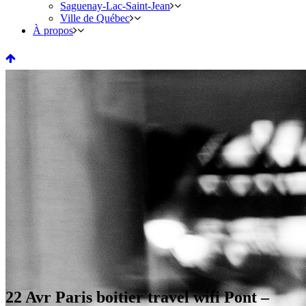
Saguenay-Lac-Saint-Jean
Ville de Québec
À propos
22 Avr
Paris boitier travel wifi Pont –