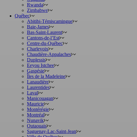
Rwanda
Zimbabwe
Québec
Abitibi-Témiscamingue
Baie-James
Bas-Saint-Laurent
Cantons-de-l’Est
Centre-du-Québec
Charlevoix
Chaudière-Appalaches
Duplessis
Eeyou Istchee
Gaspésie
Îles de la Madeleine
Lanaudière
Laurentides
Laval
Manicouagan
Mauricie
Montérégie
Montréal
Nunavik
Outaouais
Saguenay-Lac-Saint-Jean
Ville de Québec