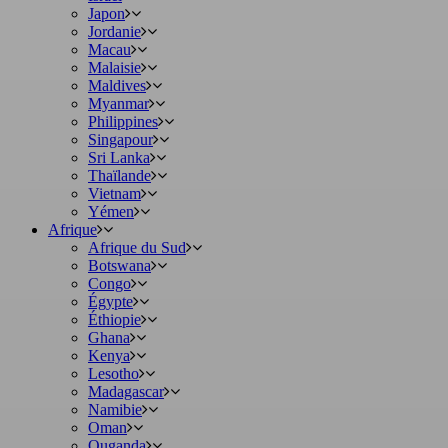
Japon
Jordanie
Macau
Malaisie
Maldives
Myanmar
Philippines
Singapour
Sri Lanka
Thaïlande
Vietnam
Yémen
Afrique
Afrique du Sud
Botswana
Congo
Égypte
Éthiopie
Ghana
Kenya
Lesotho
Madagascar
Namibie
Oman
Ouganda