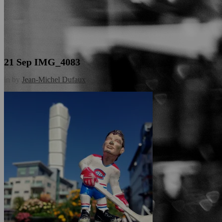
21 Sep
IMG_4083
in
by
Jean-Michel Dufaux