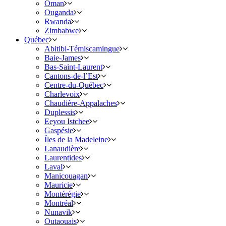
Oman
Ouganda
Rwanda
Zimbabwe
Québec
Abitibi-Témiscamingue
Baie-James
Bas-Saint-Laurent
Cantons-de-l’Est
Centre-du-Québec
Charlevoix
Chaudière-Appalaches
Duplessis
Eeyou Istchee
Gaspésie
Îles de la Madeleine
Lanaudière
Laurentides
Laval
Manicouagan
Mauricie
Montérégie
Montréal
Nunavik
Outaouais