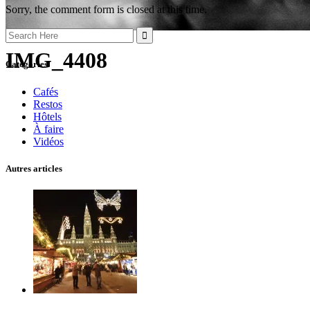
Sorry, the comment form is closed at this time.
Search
for:
IMG_4408
Catégories
Cafés
Restos
Hôtels
À faire
Vidéos
Autres articles