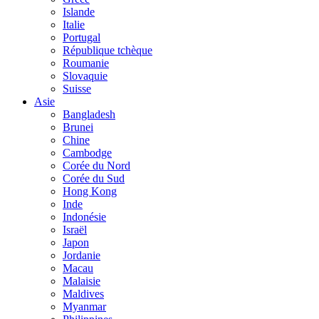
Islande
Italie
Portugal
République tchèque
Roumanie
Slovaquie
Suisse
Asie
Bangladesh
Brunei
Chine
Cambodge
Corée du Nord
Corée du Sud
Hong Kong
Inde
Indonésie
Israël
Japon
Jordanie
Macau
Malaisie
Maldives
Myanmar