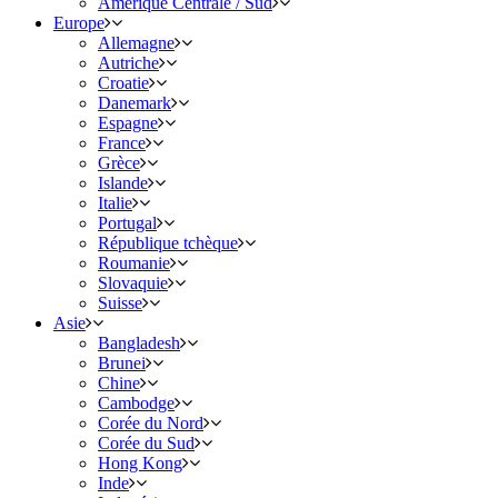
Amérique Centrale / Sud
Europe
Allemagne
Autriche
Croatie
Danemark
Espagne
France
Grèce
Islande
Italie
Portugal
République tchèque
Roumanie
Slovaquie
Suisse
Asie
Bangladesh
Brunei
Chine
Cambodge
Corée du Nord
Corée du Sud
Hong Kong
Inde