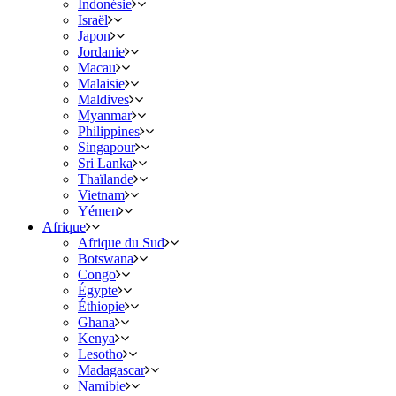
Indonésie
Israël
Japon
Jordanie
Macau
Malaisie
Maldives
Myanmar
Philippines
Singapour
Sri Lanka
Thaïlande
Vietnam
Yémen
Afrique
Afrique du Sud
Botswana
Congo
Égypte
Éthiopie
Ghana
Kenya
Lesotho
Madagascar
Namibie