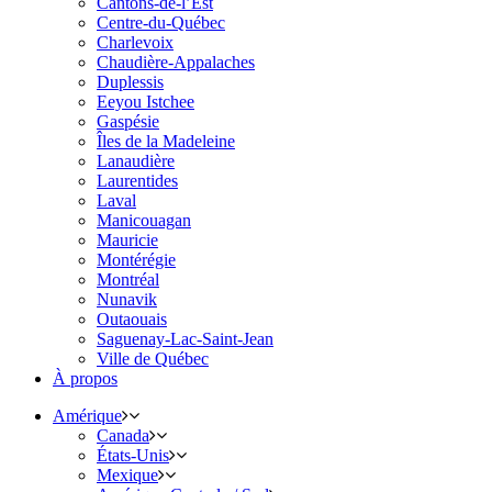
Cantons-de-l’Est
Centre-du-Québec
Charlevoix
Chaudière-Appalaches
Duplessis
Eeyou Istchee
Gaspésie
Îles de la Madeleine
Lanaudière
Laurentides
Laval
Manicouagan
Mauricie
Montérégie
Montréal
Nunavik
Outaouais
Saguenay-Lac-Saint-Jean
Ville de Québec
À propos
Amérique
Canada
États-Unis
Mexique