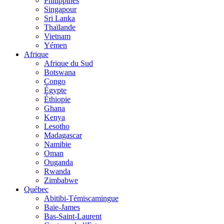
Philippines
Singapour
Sri Lanka
Thaïlande
Vietnam
Yémen
Afrique
Afrique du Sud
Botswana
Congo
Égypte
Éthiopie
Ghana
Kenya
Lesotho
Madagascar
Namibie
Oman
Ouganda
Rwanda
Zimbabwe
Québec
Abitibi-Témiscamingue
Baie-James
Bas-Saint-Laurent