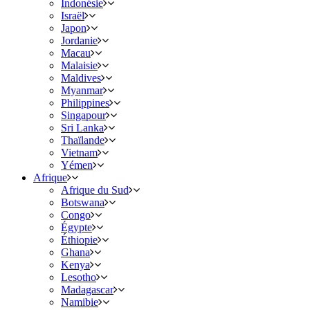
Indonésie
Israël
Japon
Jordanie
Macau
Malaisie
Maldives
Myanmar
Philippines
Singapour
Sri Lanka
Thaïlande
Vietnam
Yémen
Afrique
Afrique du Sud
Botswana
Congo
Égypte
Éthiopie
Ghana
Kenya
Lesotho
Madagascar
Namibie