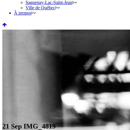
Saguenay-Lac-Saint-Jean
Ville de Québec
À propos
21 Sep
IMG_4819