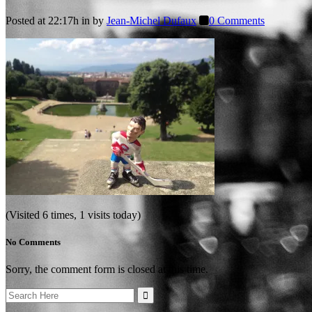
Posted at 22:17h
in
by
Jean-Michel Dufaux
0 Comments
(Visited 6 times, 1 visits today)
No Comments
Sorry, the comment form is closed at this time.
Search
for: