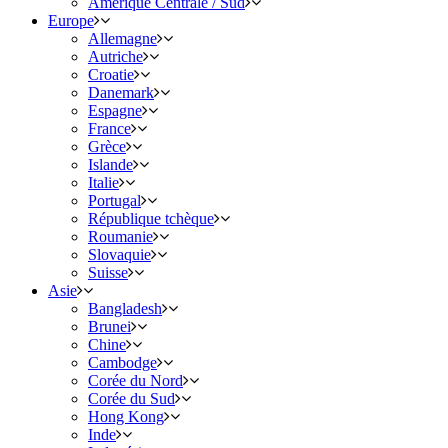
Amérique Centrale / Sud
Europe
Allemagne
Autriche
Croatie
Danemark
Espagne
France
Grèce
Islande
Italie
Portugal
République tchèque
Roumanie
Slovaquie
Suisse
Asie
Bangladesh
Brunei
Chine
Cambodge
Corée du Nord
Corée du Sud
Hong Kong
Inde