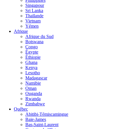
Philippines
Singapour
Sri Lanka
Thaïlande
Vietnam
Yémen
Afrique
Afrique du Sud
Botswana
Congo
Égypte
Éthiopie
Ghana
Kenya
Lesotho
Madagascar
Namibie
Oman
Ouganda
Rwanda
Zimbabwe
Québec
Abitibi-Témiscamingue
Baie-James
Bas-Saint-Laurent