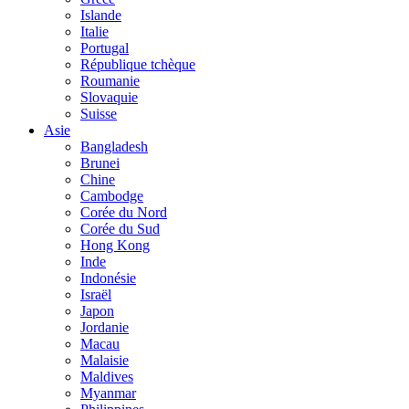
Islande
Italie
Portugal
République tchèque
Roumanie
Slovaquie
Suisse
Asie
Bangladesh
Brunei
Chine
Cambodge
Corée du Nord
Corée du Sud
Hong Kong
Inde
Indonésie
Israël
Japon
Jordanie
Macau
Malaisie
Maldives
Myanmar