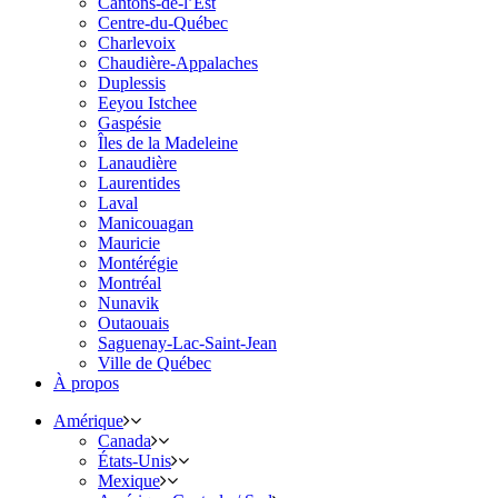
Cantons-de-l’Est
Centre-du-Québec
Charlevoix
Chaudière-Appalaches
Duplessis
Eeyou Istchee
Gaspésie
Îles de la Madeleine
Lanaudière
Laurentides
Laval
Manicouagan
Mauricie
Montérégie
Montréal
Nunavik
Outaouais
Saguenay-Lac-Saint-Jean
Ville de Québec
À propos
Amérique
Canada
États-Unis
Mexique