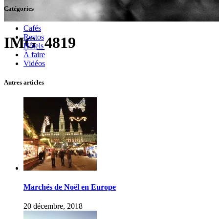
Catégories
Cafés
Restos
IMG_4819
Hôtels
À faire
Vidéos
Autres articles
Marchés de Noël en Europe
20 décembre, 2018