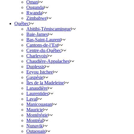
Oman
Ouganda
Rwanda
Zimbabwe
Québec
Abitibi-Témiscamingue
Baie-James
Bas-Saint-Laurent
Cantons-de-l’Est
Centre-du-Québec
Charlevoix
Chaudière-Appalaches
Duplessis
Eeyou Istchee
Gaspésie
Îles de la Madeleine
Lanaudière
Laurentides
Laval
Manicouagan
Mauricie
Montérégie
Montréal
Nunavik
Outaouais