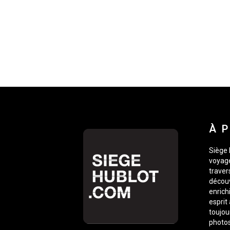
À 
Siège 
voyage
traver
découv
enrich
esprit
toujou
photos