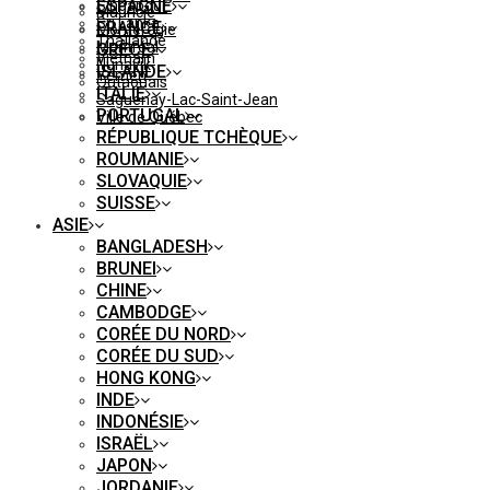
ESPAGNE
Singapour
Mauricie
Sri Lanka
FRANCE
Montérégie
Thaïlande
Montréal
GRÈCE
Vietnam
Nunavik
ISLANDE
Yémen
Outaouais
ITALIE
Saguenay-Lac-Saint-Jean
PORTUGAL
Ville de Québec
RÉPUBLIQUE TCHÈQUE
ROUMANIE
SLOVAQUIE
SUISSE
ASIE
BANGLADESH
BRUNEI
CHINE
CAMBODGE
CORÉE DU NORD
CORÉE DU SUD
HONG KONG
INDE
INDONÉSIE
ISRAËL
JAPON
JORDANIE