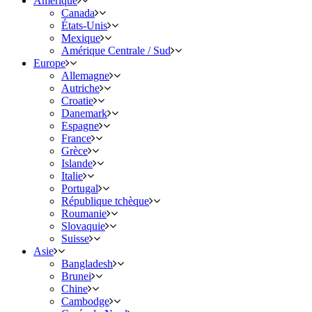
Amérique
Canada
États-Unis
Mexique
Amérique Centrale / Sud
Europe
Allemagne
Autriche
Croatie
Danemark
Espagne
France
Grèce
Islande
Italie
Portugal
République tchèque
Roumanie
Slovaquie
Suisse
Asie
Bangladesh
Brunei
Chine
Cambodge