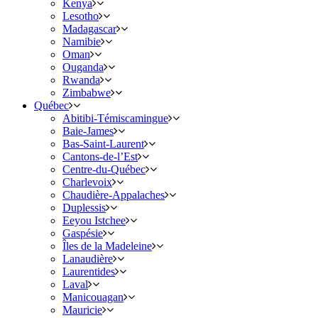
Kenya
Lesotho
Madagascar
Namibie
Oman
Ouganda
Rwanda
Zimbabwe
Québec
Abitibi-Témiscamingue
Baie-James
Bas-Saint-Laurent
Cantons-de-l’Est
Centre-du-Québec
Charlevoix
Chaudière-Appalaches
Duplessis
Eeyou Istchee
Gaspésie
Îles de la Madeleine
Lanaudière
Laurentides
Laval
Manicouagan
Mauricie