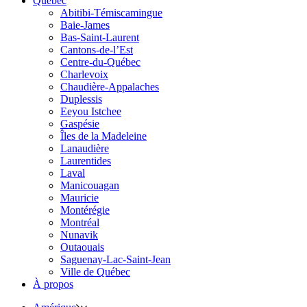
Québec
Abitibi-Témiscamingue
Baie-James
Bas-Saint-Laurent
Cantons-de-l’Est
Centre-du-Québec
Charlevoix
Chaudière-Appalaches
Duplessis
Eeyou Istchee
Gaspésie
Îles de la Madeleine
Lanaudière
Laurentides
Laval
Manicouagan
Mauricie
Montérégie
Montréal
Nunavik
Outaouais
Saguenay-Lac-Saint-Jean
Ville de Québec
À propos