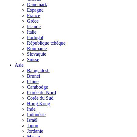
Danemark
Espagne
France
Grèce
Islande
Italie
Portugal
République tchèque
Roumanie
Slovaquie
Suisse
Asie
Bangladesh
Brunei
Chine
Cambodge
Corée du Nord
Corée du Sud
Hong Kong
Inde
Indonésie
Israël
Japon
Jordanie
Macau