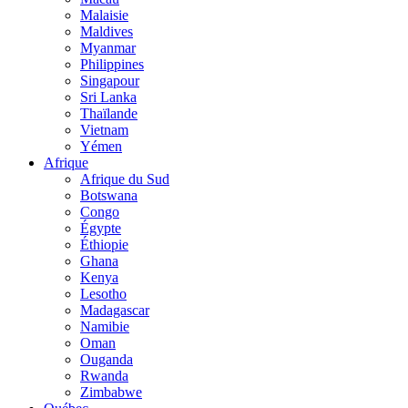
Malaisie
Maldives
Myanmar
Philippines
Singapour
Sri Lanka
Thaïlande
Vietnam
Yémen
Afrique
Afrique du Sud
Botswana
Congo
Égypte
Éthiopie
Ghana
Kenya
Lesotho
Madagascar
Namibie
Oman
Ouganda
Rwanda
Zimbabwe