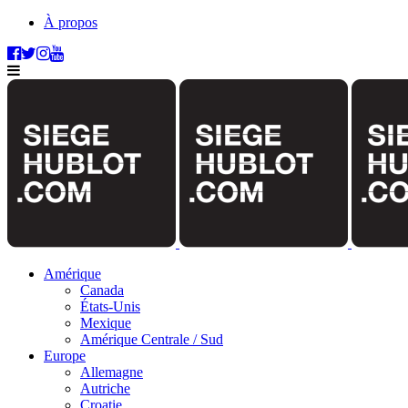
À propos
Amérique
Canada
États-Unis
Mexique
Amérique Centrale / Sud
Europe
Allemagne
Autriche
Croatie