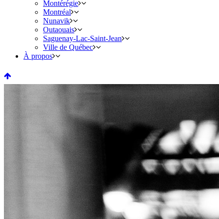
Montérégie
Montréal
Nunavik
Outaouais
Saguenay-Lac-Saint-Jean
Ville de Québec
À propos