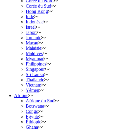
Corée du Nord
Corée du Sud
Hong Kong
Inde
Indonésie
Israël
Japon
Jordanie
Macau
Malaisie
Maldives
Myanmar
Philippines
Singapour
Sri Lanka
Thaïlande
Vietnam
Yémen
Afrique
Afrique du Sud
Botswana
Congo
Égypte
Éthiopie
Ghana