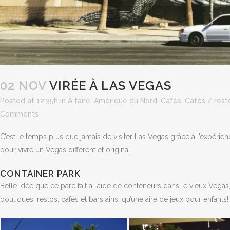
02 NOV
VIRÉE À LAS VEGAS
Posted at 12:35h
in
À faire
,
Amérique du Nord
,
Cafés
,
Cafés / rest
Comments
C’est le temps plus que jamais de visiter Las Vegas grâce à l’expér
pour vivre un Vegas différent et original.
CONTAINER PARK
Belle idée que ce parc fait à l’aide de conteneurs dans le vieux Vegas
boutiques, restos, cafés et bars ainsi qu’une aire de jeux pour enfants!