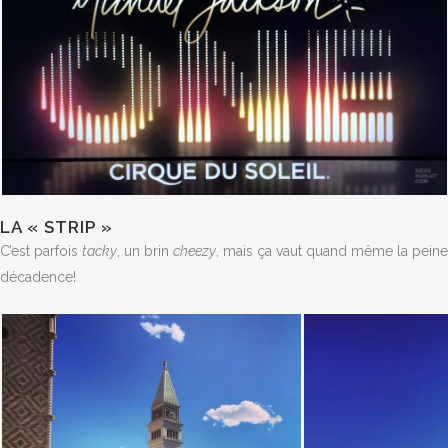
LA « STRIP »
C’est parfois
tacky
, un brin
cheezy
, mais ça vaut quand même la peine
décadence!