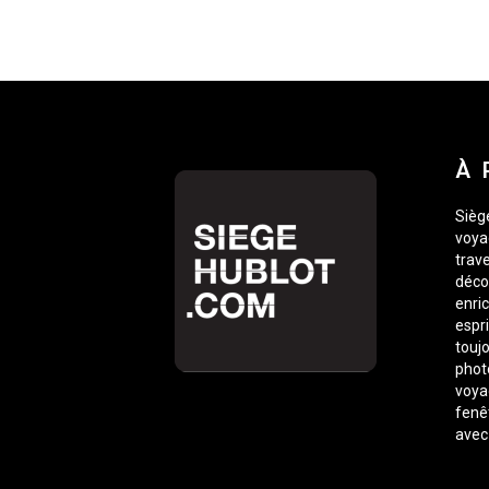
À 
Siège
voyag
trave
déco
enric
espr
toujo
phot
voyag
fenê
avec