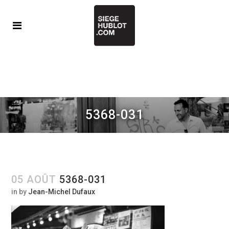
5368-031
05 AOÛT
5368-031
in
by
Jean-Michel Dufaux