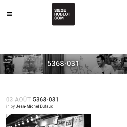
5368-031
03 AOÛT
5368-031
in
by
Jean-Michel Dufaux