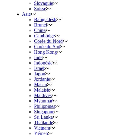
Slovaquie
Suisse
Asie
Bangladesh
Brunei
Chine
Cambodge
Corée du Nord
Corée du Sud
Hong Kong
Inde
Indonésie
Israël
Japon
Jordanie
Macau
Malaisie
Maldives
Myanmar
Philippines
Singapour
Sri Lanka
Thaïlande
Vietnam
Yémen