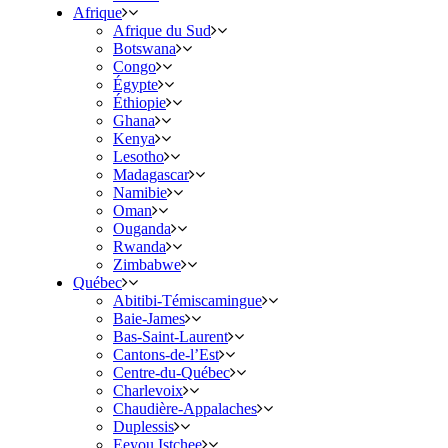
Afrique
Afrique du Sud
Botswana
Congo
Égypte
Éthiopie
Ghana
Kenya
Lesotho
Madagascar
Namibie
Oman
Ouganda
Rwanda
Zimbabwe
Québec
Abitibi-Témiscamingue
Baie-James
Bas-Saint-Laurent
Cantons-de-l’Est
Centre-du-Québec
Charlevoix
Chaudière-Appalaches
Duplessis
Eeyou Istchee