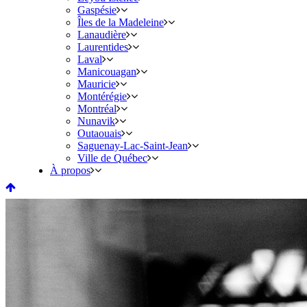
Gaspésie
Îles de la Madeleine
Lanaudière
Laurentides
Laval
Manicouagan
Mauricie
Montérégie
Montréal
Nunavik
Outaouais
Saguenay-Lac-Saint-Jean
Ville de Québec
À propos