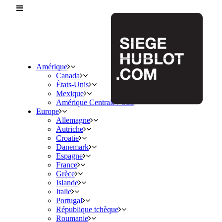
Amérique
Canada
États-Unis
Mexique
Amérique Centrale / Sud
Europe
Allemagne
Autriche
Croatie
Danemark
Espagne
France
Grèce
Islande
Italie
Portugal
République tchèque
Roumanie