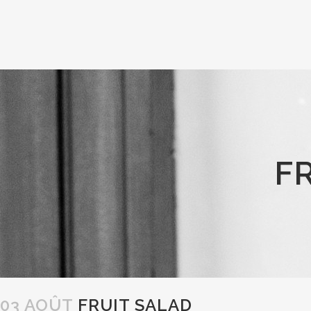
F
03 AOÛT
FRUIT SALAD