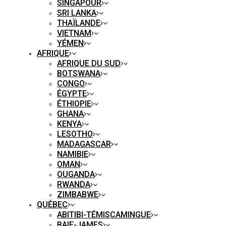
SINGAPOUR
SRI LANKA
THAÏLANDE
VIETNAM
YÉMEN
AFRIQUE
AFRIQUE DU SUD
BOTSWANA
CONGO
ÉGYPTE
ÉTHIOPIE
GHANA
KENYA
LESOTHO
MADAGASCAR
NAMIBIE
OMAN
OUGANDA
RWANDA
ZIMBABWE
QUÉBEC
ABITIBI-TÉMISCAMINGUE
BAIE-JAMES