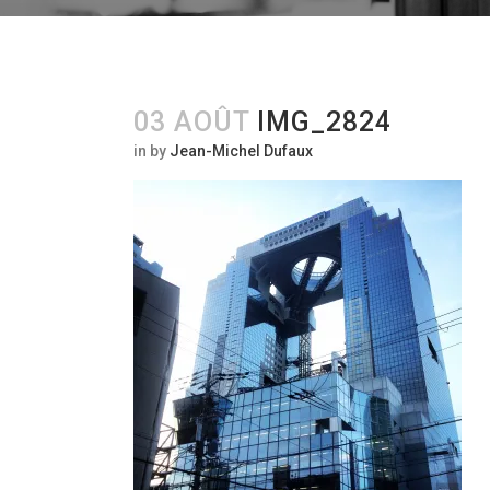
03 AOÛT
IMG_2824
in
by
Jean-Michel Dufaux