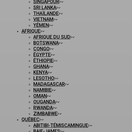
SINGAPOUR
SRI LANKA
THAÏLANDE
VIETNAM
YÉMEN
AFRIQUE
AFRIQUE DU SUD
BOTSWANA
CONGO
ÉGYPTE
ÉTHIOPIE
GHANA
KENYA
LESOTHO
MADAGASCAR
NAMIBIE
OMAN
OUGANDA
RWANDA
ZIMBABWE
QUÉBEC
ABITIBI-TÉMISCAMINGUE
BAIE-JAMES