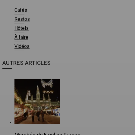
Cafés
Restos
Hôtels
À faire
Vidéos
AUTRES ARTICLES
Marchés de Noël en Europe