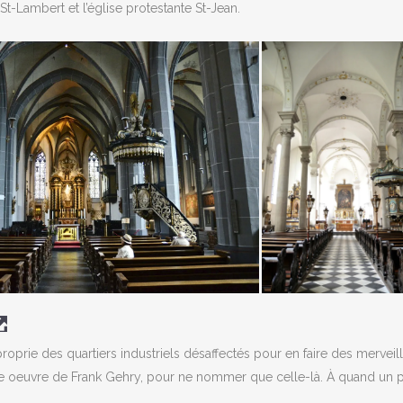
 St-Lambert et l’église protestante St-Jean.
rie des quartiers industriels désaffectés pour en faire des merveil
ne oeuvre de Frank Gehry, pour ne nommer que celle-là. À quand un p