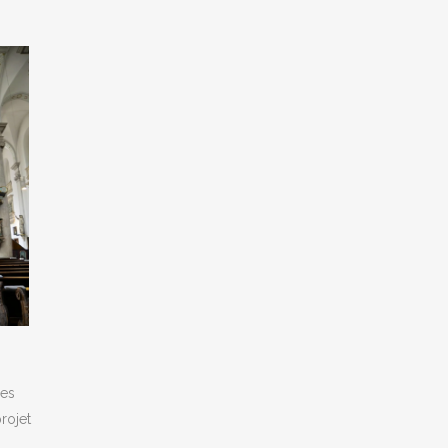
les
rojet