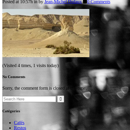
Posted at 10:57h
in
by
Jean-Michel Dufaux
0 Comments
(Visited 4 times, 1 visits today)
No Comments
Sorry, the comment form is closed at this time.
Search
for:
Catégories
Cafés
Restos