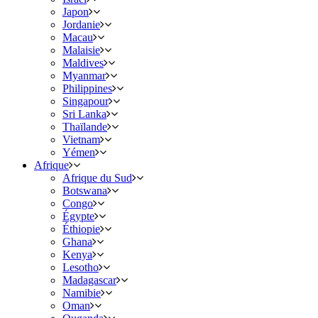
Japon
Jordanie
Macau
Malaisie
Maldives
Myanmar
Philippines
Singapour
Sri Lanka
Thaïlande
Vietnam
Yémen
Afrique
Afrique du Sud
Botswana
Congo
Égypte
Éthiopie
Ghana
Kenya
Lesotho
Madagascar
Namibie
Oman