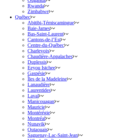
Ouganda
Rwanda
Zimbabwe
Québec
Abitibi-Témiscamingue
Baie-James
Bas-Saint-Laurent
Cantons-de-l’Est
Centre-du-Québec
Charlevoix
Chaudière-Appalaches
Duplessis
Eeyou Istchee
Gaspésie
Îles de la Madeleine
Lanaudière
Laurentides
Laval
Manicouagan
Mauricie
Montérégie
Montréal
Nunavik
Outaouais
Saguenay-Lac-Saint-Jean