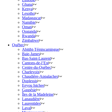
Ghana
Kenya
Lesotho
Madagascar
Namibie
Oman
Ouganda
Rwanda
Zimbabwe
Québec
Abitibi-Témiscamingue
Baie-James
Bas-Saint-Laurent
Cantons-de-l’Est
Centre-du-Québec
Charlevoix
Chaudière-Appalaches
Duplessis
Eeyou Istchee
Gaspésie
Îles de la Madeleine
Lanaudière
Laurentides
Laval