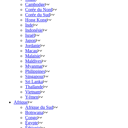
Cambodge
Corée du Nord
Corée du Sud
Hong Kong
Inde
Indonésie
Israël
Japon
Jordanie
Macau
Malaisie
Maldives
Myanmar
Philippines
Singapour
Sri Lanka
Thaïlande
Vietnam
Yémen
Afrique
Afrique du Sud
Botswana
Congo
Égypte
Éthiopie