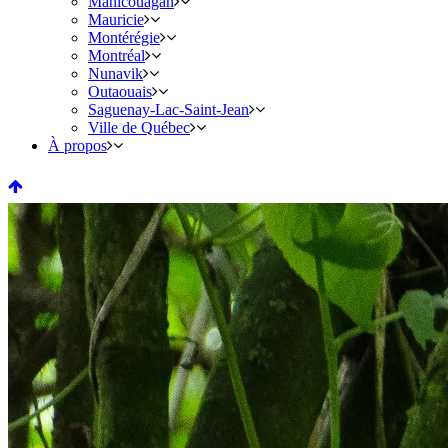
Manicouagan
Mauricie
Montérégie
Montréal
Nunavik
Outaouais
Saguenay-Lac-Saint-Jean
Ville de Québec
À propos