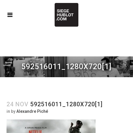
592516011_1280X720[1]
24 NOV
592516011_1280X720[1]
in
by
Alexandre Piché