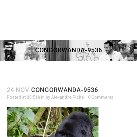
CONGORWANDA-9536
24 NOV
CONGORWANDA-9536
Posted at 05:51h
in
by
Alexandre Piché
0 Comments