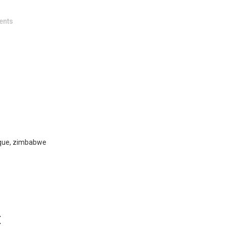
ents
rique, zimbabwe
E