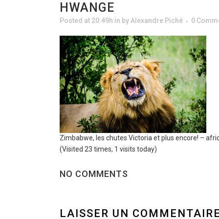
HWANGE
Posted at 20:49h
in
by
Alexandre Piché
0 Comm
Zimbabwe, les chutes Victoria et plus encore! – af
(Visited 23 times, 1 visits today)
NO COMMENTS
LAISSER UN COMMENTAIR