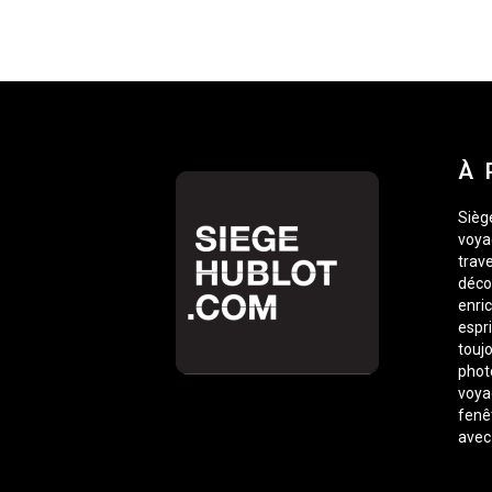
À 
Siège
voyag
trave
déco
enric
espr
toujo
phot
voyag
fenê
avec