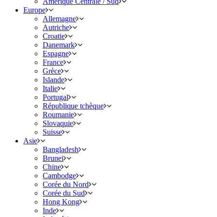
Amérique Centrale / Sud
Europe
Allemagne
Autriche
Croatie
Danemark
Espagne
France
Grèce
Islande
Italie
Portugal
République tchèque
Roumanie
Slovaquie
Suisse
Asie
Bangladesh
Brunei
Chine
Cambodge
Corée du Nord
Corée du Sud
Hong Kong
Inde