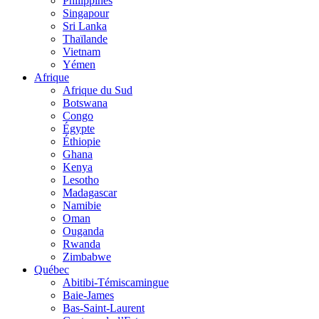
Philippines
Singapour
Sri Lanka
Thaïlande
Vietnam
Yémen
Afrique
Afrique du Sud
Botswana
Congo
Égypte
Éthiopie
Ghana
Kenya
Lesotho
Madagascar
Namibie
Oman
Ouganda
Rwanda
Zimbabwe
Québec
Abitibi-Témiscamingue
Baie-James
Bas-Saint-Laurent