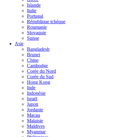
Islande
Italie
Portugal
République tchèque
Roumanie
Slovaquie
Suisse
Asie
Bangladesh
Brunei
Chine
Cambodge
Corée du Nord
Corée du Sud
Hong Kong
Inde
Indonésie
Israël
Japon
Jordanie
Macau
Malaisie
Maldives
Myanmar