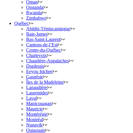
Oman
Ouganda
Rwanda
Zimbabwe
Québec
Abitibi-Témiscamingue
Baie-James
Bas-Saint-Laurent
Cantons-de-l’Est
Centre-du-Québec
Charlevoix
Chaudière-Appalaches
Duplessis
Eeyou Istchee
Gaspésie
Îles de la Madeleine
Lanaudière
Laurentides
Laval
Manicouagan
Mauricie
Montérégie
Montréal
Nunavik
Outaouais