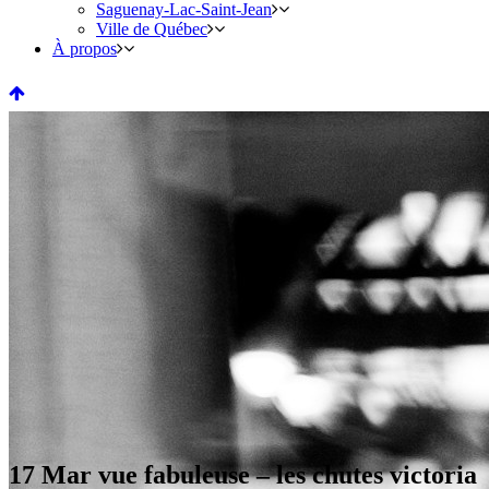
Saguenay-Lac-Saint-Jean
Ville de Québec
À propos
17 Mar
vue fabuleuse – les chutes victoria