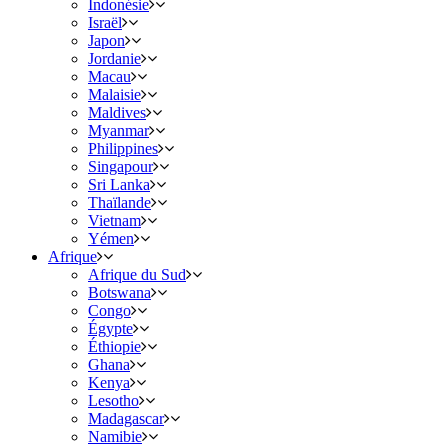
Indonésie
Israël
Japon
Jordanie
Macau
Malaisie
Maldives
Myanmar
Philippines
Singapour
Sri Lanka
Thaïlande
Vietnam
Yémen
Afrique
Afrique du Sud
Botswana
Congo
Égypte
Éthiopie
Ghana
Kenya
Lesotho
Madagascar
Namibie