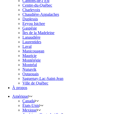
Cantons-de-l’Est
Centre-du-Québec
Charlevoix
Chaudière-Appalaches
Duplessis
Eeyou Istchee
Gaspésie
Îles de la Madeleine
Lanaudière
Laurentides
Laval
Manicouagan
Mauricie
Montérégie
Montréal
Nunavik
Outaouais
Saguenay-Lac-Saint-Jean
Ville de Québec
À propos
Amérique
Canada
États-Unis
Mexique